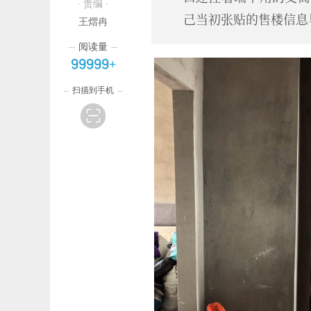
· 责编 ·
己当初张贴的售楼信息
王熠冉
阅读量
99999+
扫描到手机