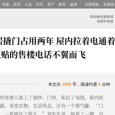
党建
辟谣
公益
经济
房产
教育
健康
信网视频
直播服
居撬门占用两年 屋内拉着电通
张贴的售楼电话不翼而飞
本文共
2069
字，阅读约需
6
分钟
坯房被人装上了窗纱、门帘，私拉了电线，屋内放
器、各类衣物、生活用品，还有一个煤气罐。“门
，一看就住了很久。”刘先生说，他看了一圈，自