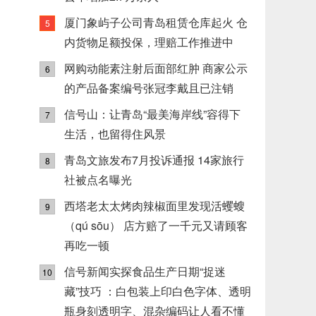
厦门象屿子公司青岛租赁仓库起火 仓
5
内货物足额投保，理赔工作推进中
网购动能素注射后面部红肿 商家公示
6
的产品备案编号张冠李戴且已注销
信号山：让青岛“最美海岸线”容得下
7
生活，也留得住风景
青岛文旅发布7月投诉通报 14家旅行
8
社被点名曝光
西塔老太太烤肉辣椒面里发现活蠼螋
9
（qú sōu） 店方赔了一千元又请顾客
再吃一顿
信号新闻实探食品生产日期“捉迷
10
藏”技巧 ：白包装上印白色字体、透明
瓶身刻透明字、混杂编码让人看不懂