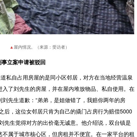
屋内情况。（来源：受访者）
 刑事立案申请被驳回
知道私自占用房屋的是同小区邻居，对方在当地经营温泉
进入了刘先生的房屋，并在屋内堆放物品、私自使用。在
到刘先生道歉：“弟弟，是姐做错了，我赔你两年的房
之后，这位女邻居只肯为自己的撬门占房行为赔偿5000
。”刘先生觉得对方的出价毫无诚意。他介绍说，双台镇是
然不属于城市核心区，但房租并不便宜。在一家平台的租