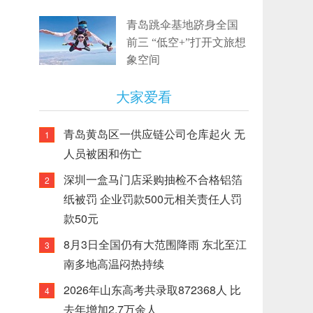
青岛跳伞基地跻身全国
前三 “低空+”打开文旅想
象空间
大家爱看
青岛黄岛区一供应链公司仓库起火 无
1
人员被困和伤亡
深圳一盒马门店采购抽检不合格铝箔
2
纸被罚 企业罚款500元相关责任人罚
款50元
8月3日全国仍有大范围降雨 东北至江
3
南多地高温闷热持续
2026年山东高考共录取872368人 比
4
去年增加2.7万余人