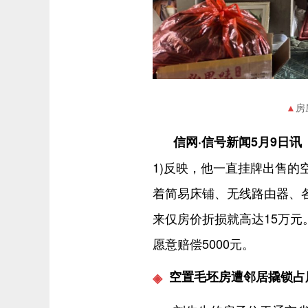
房
信网·信号新闻5月9日讯
1)反映，他一直挂牌出售
着简易床铺、无线路由器、
来仅房价折损就高达15万
愿意赔偿5000元。
空置毛坯房遭邻居撬锁占