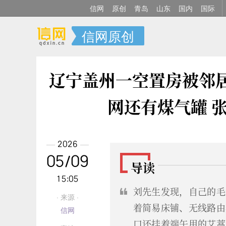
信网
原创
青岛
山东
国内
国际
信网原创
辽宁盖州一空置房被邻
网还有煤气罐 
2026
05/09
导读
15:05
刘先生发现，自己的毛
· 来源 ·
着简易床铺、无线路由
信网
口还挂着端午用的艾蒿