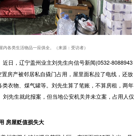
屋内各类生活物品一应俱全。（来源：受访者）
近日，辽宁盖州业主刘先生向信号新闻(0532-8088943
的空置房产被邻居私自撬门占用，屋里面私拉了电线，还放
各类衣物、煤气罐等。刘先生算了笔账，不算房租，两年
元。刘先生就此报案，但当地公安机关并未立案，占用人仅
用 房屋贬值损失大