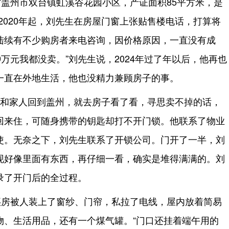
盖州市双台镇虹溪谷花园小区，产证面积85平方米，是
。2020年起，刘先生在房屋门窗上张贴售楼电话，打算将
陆续有不少购房者来电咨询，因价格原因，一直没有成
29万元我都没卖。”刘先生说，2024年过了年以后，他再也
一直在外地生活，他也没精力兼顾房子的事。
刘先生和家人回到盖州，就去房子看了看，寻思卖不掉的话，
回来住，可随身携带的钥匙却打不开门锁。他联系了物业
使。无奈之下，刘先生联系了开锁公司。门开了一半，刘
现好像里面有东西，再仔细一看，确实是堆得满满的。刘
录了开门后的全过程。
坯房被人装上了窗纱、门帘，私拉了电线，屋内放着简易
物、生活用品，还有一个煤气罐。“门口还挂着端午用的