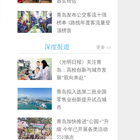
器官转运
青岛发布公交客流十强
榜单 1路线年度客流量登
顶榜首
深度报道
更多 >>
《光明日报》关注青
岛：高校创新与城市发
展“双向奔赴”
青岛拟入选第二批全国
零售业创新提升试点城
市
青岛加快推进“公园+”升
级 今年已开展各类活动
551场次