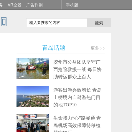
务
VR全景
广告刊例
手机版
搜索
着
青岛话题
更多 >>
胶州市公益团队坚守广
西抢险救援一线 每日协
助转运群众上百人
游客出游兴致增长 青岛
上榜境内自驾游热门目
的地TOP10
生命接力“心”路畅通 青
岛机场高效保障待移植