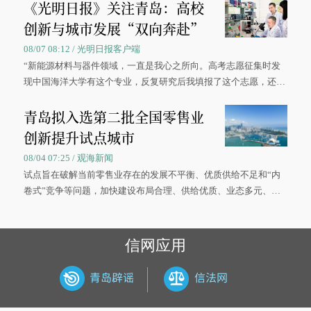
《光明日报》关注青岛：高校
创新与城市发展“双向奔赴”
08/07 08:12 / 光明日报客户端
“新能源材料与器件领域，一直是我心之所向。高考志愿征集时发
现中国海洋大学有这个专业，反复研究后我填报了这个志愿，还真
被录取了。”今年7月，来自山西的学子郝君豪，如愿收到中国海洋
青岛拟入选第二批全国零售业
大学材料科学与工程学院材料类专业的录取通知书。
创新提升试点城市
08/04 07:25 / 观海新闻
试点旨在破解当前零售业存在的发展不平衡、优质供给不足和“内
卷式”竞争等问题，加快建设布局合理、供给优质、业态多元、智
慧便捷、竞争有序的现代零售体系。
信网应用