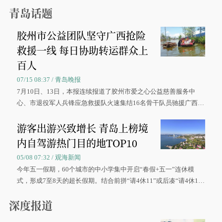
青岛话题
胶州市公益团队坚守广西抢险
救援一线 每日协助转运群众上
百人
07/15 08:37 / 青岛晚报
7月10日、13日，本报连续报道了胶州市爱之心公益慈善服务中
心、市退役军人兵锋应急救援队火速集结16名骨干队员驰援广西灾
区、奋战在抢险一线的故事，得到众多读者点赞。
游客出游兴致增长 青岛上榜境
内自驾游热门目的地TOP10
05/08 07:32 / 观海新闻
今年五一假期，60个城市的中小学集中开启“春假+五一”连休模
式，形成7至8天的超长假期。结合前拼“请4休11”或后凑“请4休1
0”的拼假方案，带动游客出游兴致增长。
深度报道