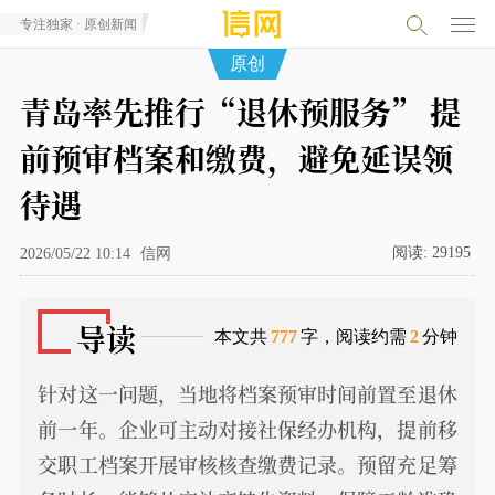
专注独家 · 原创新闻
原创
青岛率先推行“退休预服务” 提
前预审档案和缴费，避免延误领
待遇
阅读:
29195
2026/05/22 10:14
信网
导读
本文共
777
字，阅读约需
2
分钟
针对这一问题，当地将档案预审时间前置至退休
前一年。企业可主动对接社保经办机构，提前移
交职工档案开展审核核查缴费记录。预留充足筹