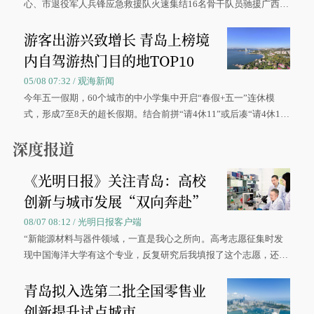
心、市退役军人兵锋应急救援队火速集结16名骨干队员驰援广西灾
区、奋战在抢险一线的故事，得到众多读者点赞。
游客出游兴致增长 青岛上榜境
内自驾游热门目的地TOP10
05/08 07:32 / 观海新闻
今年五一假期，60个城市的中小学集中开启“春假+五一”连休模
式，形成7至8天的超长假期。结合前拼“请4休11”或后凑“请4休1
0”的拼假方案，带动游客出游兴致增长。
深度报道
《光明日报》关注青岛：高校
创新与城市发展“双向奔赴”
08/07 08:12 / 光明日报客户端
“新能源材料与器件领域，一直是我心之所向。高考志愿征集时发
现中国海洋大学有这个专业，反复研究后我填报了这个志愿，还真
被录取了。”今年7月，来自山西的学子郝君豪，如愿收到中国海洋
青岛拟入选第二批全国零售业
大学材料科学与工程学院材料类专业的录取通知书。
创新提升试点城市