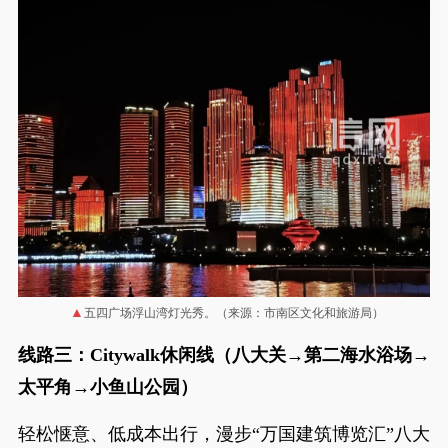
五四广场浮山湾灯光秀。（来源：市南区文化和旅游局）
线路三：Citywalk休闲线（八大关→第二海水浴场→
太平角→小鱼山公园）
轻松惬意、低成本出行，漫步“万国建筑博览汇”八大