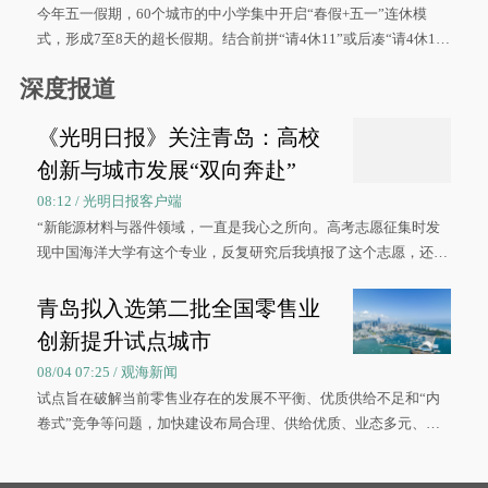
今年五一假期，60个城市的中小学集中开启“春假+五一”连休模
式，形成7至8天的超长假期。结合前拼“请4休11”或后凑“请4休1
0”的拼假方案，带动游客出游兴致增长。
深度报道
《光明日报》关注青岛：高校
创新与城市发展“双向奔赴”
08:12 / 光明日报客户端
“新能源材料与器件领域，一直是我心之所向。高考志愿征集时发
现中国海洋大学有这个专业，反复研究后我填报了这个志愿，还真
被录取了。”今年7月，来自山西的学子郝君豪，如愿收到中国海洋
大学材料科学与工程学院材料类专业的录取通知书。
青岛拟入选第二批全国零售业
创新提升试点城市
08/04 07:25 / 观海新闻
试点旨在破解当前零售业存在的发展不平衡、优质供给不足和“内
卷式”竞争等问题，加快建设布局合理、供给优质、业态多元、智
慧便捷、竞争有序的现代零售体系。