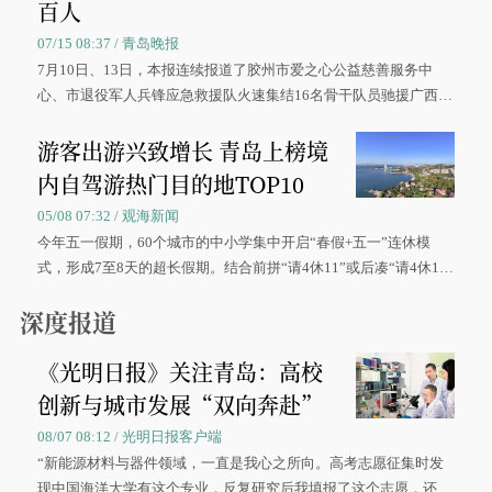
百人
07/15 08:37 / 青岛晚报
7月10日、13日，本报连续报道了胶州市爱之心公益慈善服务中
心、市退役军人兵锋应急救援队火速集结16名骨干队员驰援广西灾
区、奋战在抢险一线的故事，得到众多读者点赞。
游客出游兴致增长 青岛上榜境
内自驾游热门目的地TOP10
05/08 07:32 / 观海新闻
今年五一假期，60个城市的中小学集中开启“春假+五一”连休模
式，形成7至8天的超长假期。结合前拼“请4休11”或后凑“请4休1
0”的拼假方案，带动游客出游兴致增长。
深度报道
《光明日报》关注青岛：高校
创新与城市发展“双向奔赴”
08/07 08:12 / 光明日报客户端
“新能源材料与器件领域，一直是我心之所向。高考志愿征集时发
现中国海洋大学有这个专业，反复研究后我填报了这个志愿，还真