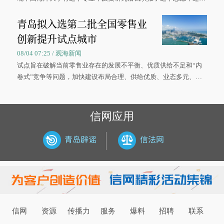
被录取了。”今年7月，来自山西的学子郝君豪，如愿收到中国海洋
青岛拟入选第二批全国零售业
大学材料科学与工程学院材料类专业的录取通知书。
创新提升试点城市
08/04 07:25 / 观海新闻
试点旨在破解当前零售业存在的发展不平衡、优质供给不足和“内
卷式”竞争等问题，加快建设布局合理、供给优质、业态多元、智
慧便捷、竞争有序的现代零售体系。
信网应用
信网
资源
传播力
服务
爆料
招聘
联系