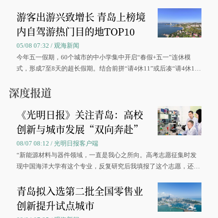
区、奋战在抢险一线的故事，得到众多读者点赞。
游客出游兴致增长 青岛上榜境
内自驾游热门目的地TOP10
05/08 07:32 / 观海新闻
今年五一假期，60个城市的中小学集中开启“春假+五一”连休模
式，形成7至8天的超长假期。结合前拼“请4休11”或后凑“请4休1
0”的拼假方案，带动游客出游兴致增长。
深度报道
《光明日报》关注青岛：高校
创新与城市发展“双向奔赴”
08/07 08:12 / 光明日报客户端
“新能源材料与器件领域，一直是我心之所向。高考志愿征集时发
现中国海洋大学有这个专业，反复研究后我填报了这个志愿，还真
被录取了。”今年7月，来自山西的学子郝君豪，如愿收到中国海洋
青岛拟入选第二批全国零售业
大学材料科学与工程学院材料类专业的录取通知书。
创新提升试点城市