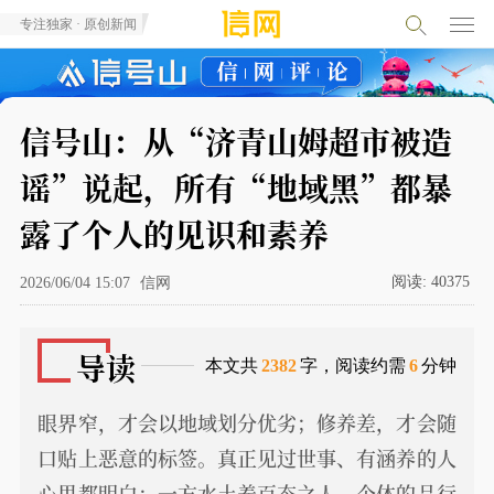
专注独家 · 原创新闻
信号山：从“济青山姆超市被造
谣”说起，所有“地域黑”都暴
露了个人的见识和素养
阅读:
40375
2026/06/04 15:07
信网
导读
本文共
2382
字，阅读约需
6
分钟
眼界窄，才会以地域划分优劣；修养差，才会随
口贴上恶意的标签。真正见过世事、有涵养的人
心里都明白：一方水土养百态之人，个体的品行