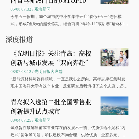
内自驾游热门目的地TOP10
05/08 07:32 / 观海新闻
今年五一假期，60个城市的中小学集中开启“春假+五一”连休模
式，形成7至8天的超长假期。结合前拼“请4休11”或后凑“请4休1
0”的拼假方案，带动游客出游兴致增长。
深度报道
《光明日报》关注青岛：高校
创新与城市发展“双向奔赴”
08/07 08:12 / 光明日报客户端
“新能源材料与器件领域，一直是我心之所向。高考志愿征集时发
现中国海洋大学有这个专业，反复研究后我填报了这个志愿，还真
被录取了。”今年7月，来自山西的学子郝君豪，如愿收到中国海洋
青岛拟入选第二批全国零售业
大学材料科学与工程学院材料类专业的录取通知书。
创新提升试点城市
08/04 07:25 / 观海新闻
试点旨在破解当前零售业存在的发展不平衡、优质供给不足和“内
卷式”竞争等问题，加快建设布局合理、供给优质、业态多元、智