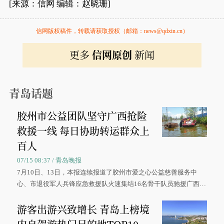
[来源：信网 编辑：赵晓珊]
信网版权稿件，转载请获取授权（邮箱：news@qdxin.cn）
更多
信网原创
新闻
青岛话题
胶州市公益团队坚守广西抢险
救援一线 每日协助转运群众上
百人
07/15 08:37 / 青岛晚报
7月10日、13日，本报连续报道了胶州市爱之心公益慈善服务中
心、市退役军人兵锋应急救援队火速集结16名骨干队员驰援广西灾
区、奋战在抢险一线的故事，得到众多读者点赞。
游客出游兴致增长 青岛上榜境