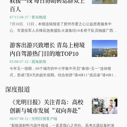
救援一线 每日协助转运群众上
百人
07/15 08:37 / 青岛晚报
7月10日、13日，本报连续报道了胶州市爱之心公益慈善服务中
心、市退役军人兵锋应急救援队火速集结16名骨干队员驰援广西灾
区、奋战在抢险一线的故事，得到众多读者点赞。
游客出游兴致增长 青岛上榜境
内自驾游热门目的地TOP10
05/08 07:32 / 观海新闻
今年五一假期，60个城市的中小学集中开启“春假+五一”连休模
式，形成7至8天的超长假期。结合前拼“请4休11”或后凑“请4休1
0”的拼假方案，带动游客出游兴致增长。
深度报道
《光明日报》关注青岛：高校
创新与城市发展“双向奔赴”
08/07 08:12 / 光明日报客户端
“新能源材料与器件领域，一直是我心之所向。高考志愿征集时发