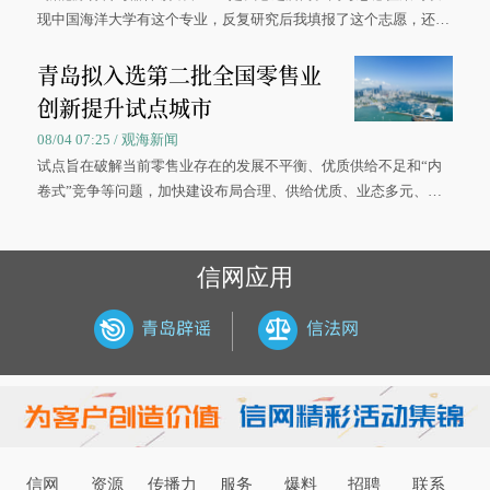
现中国海洋大学有这个专业，反复研究后我填报了这个志愿，还真
被录取了。”今年7月，来自山西的学子郝君豪，如愿收到中国海洋
青岛拟入选第二批全国零售业
大学材料科学与工程学院材料类专业的录取通知书。
创新提升试点城市
08/04 07:25 / 观海新闻
试点旨在破解当前零售业存在的发展不平衡、优质供给不足和“内
卷式”竞争等问题，加快建设布局合理、供给优质、业态多元、智
慧便捷、竞争有序的现代零售体系。
信网应用
信网
资源
传播力
服务
爆料
招聘
联系