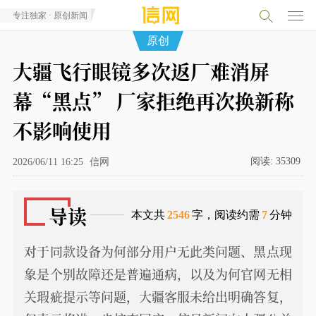
专注独家 · 原创新闻
原创
大疆飞行眼镜多次返厂难消屏
幕“黑点” 厂家拒绝再次换新称
不影响使用
阅读:
35309
2026/06/11 16:25
信网
导读
本文共
2546
字，阅读约需
7
分钟
对于同款设备为何部分用户无此类问题、黑点现
象是个别故障还是普遍通病，以及为何官网无相
关瑕疵提示等问题，大疆客服未给出明确答复，