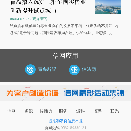
青岛拟入选第二批全国零售业
大学材料科学与工程学院材料类专业的录取通知书。
创新提升试点城市
08/04 07:25 / 观海新闻
试点旨在破解当前零售业存在的发展不平衡、优质供给不足和“内
卷式”竞争等问题，加快建设布局合理、供给优质、业态多元、智
慧便捷、竞争有序的现代零售体系。
信网应用
信网
资源
传播力
服务
爆料
招聘
联系
违法和不良信息举报
新闻热线:
0532-80889431