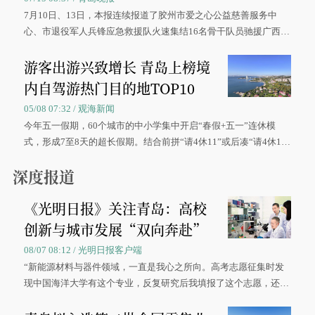
7月10日、13日，本报连续报道了胶州市爱之心公益慈善服务中
心、市退役军人兵锋应急救援队火速集结16名骨干队员驰援广西灾
区、奋战在抢险一线的故事，得到众多读者点赞。
游客出游兴致增长 青岛上榜境
内自驾游热门目的地TOP10
05/08 07:32 / 观海新闻
今年五一假期，60个城市的中小学集中开启“春假+五一”连休模
式，形成7至8天的超长假期。结合前拼“请4休11”或后凑“请4休1
0”的拼假方案，带动游客出游兴致增长。
深度报道
《光明日报》关注青岛：高校
创新与城市发展“双向奔赴”
08/07 08:12 / 光明日报客户端
“新能源材料与器件领域，一直是我心之所向。高考志愿征集时发
现中国海洋大学有这个专业，反复研究后我填报了这个志愿，还真
被录取了。”今年7月，来自山西的学子郝君豪，如愿收到中国海洋