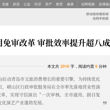
党建
辟谣
公益
经济
房产
教育
健康
信网视频
直播服
用免审改革 审批效率提升超八
本文共
2016
字，阅读约需
6
分钟
为拉动青岛市文旅消费增长的重要引擎，为持续优化
日，崂山区行政审批服务局在全市率先落地营业性演
改革，实现守信演出“一次审核、全市通用、剧目复
文化演艺产业蓬勃发展。