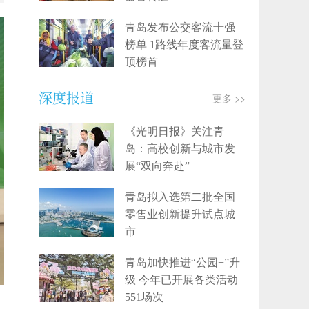
青岛发布公交客流十强
榜单 1路线年度客流量登
顶榜首
深度报道
更多 >>
《光明日报》关注青
岛：高校创新与城市发
展“双向奔赴”
青岛拟入选第二批全国
零售业创新提升试点城
市
青岛加快推进“公园+”升
级 今年已开展各类活动
551场次