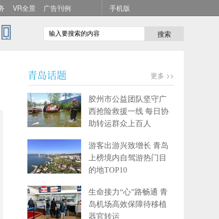
务
VR全景
广告刊例
手机版
搜索
青岛话题
更多 >>
成
胶州市公益团队坚守广
西抢险救援一线 每日协
助转运群众上百人
游客出游兴致增长 青岛
上榜境内自驾游热门目
的地TOP10
生命接力“心”路畅通 青
岛机场高效保障待移植
器官转运