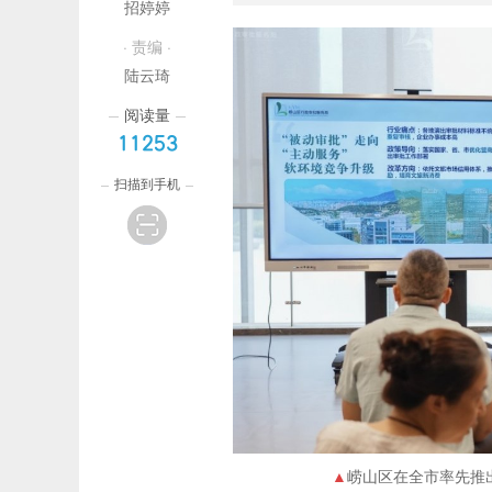
招婷婷
· 责编 ·
陆云琦
阅读量
11253
扫描到手机
崂山区在全市率先推