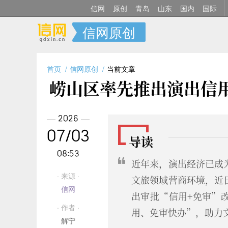
信网
原创
青岛
山东
国内
国际
信网原创
首页
信网原创
当前文章
崂山区率先推出演出信
2026
07/03
导读
08:53
近年来，演出经济已成
· 来源 ·
文旅领域营商环境，近
信网
出审批“信用+免审”
· 作者 ·
用、免审快办”，助力
解宁