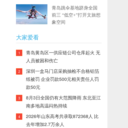
青岛跳伞基地跻身全国
前三 “低空+”打开文旅想
象空间
大家爱看
青岛黄岛区一供应链公司仓库起火 无
1
人员被困和伤亡
深圳一盒马门店采购抽检不合格铝箔
2
纸被罚 企业罚款500元相关责任人罚
款50元
8月3日全国仍有大范围降雨 东北至江
3
南多地高温闷热持续
2026年山东高考共录取872368人 比
4
去年增加2.7万余人