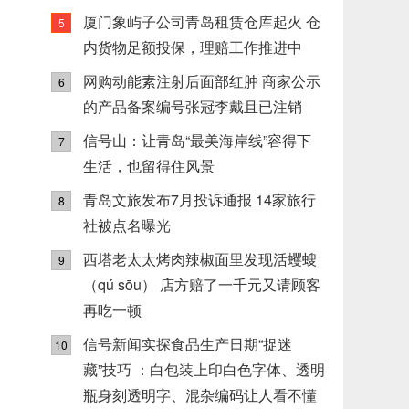
厦门象屿子公司青岛租赁仓库起火 仓
5
内货物足额投保，理赔工作推进中
网购动能素注射后面部红肿 商家公示
6
的产品备案编号张冠李戴且已注销
信号山：让青岛“最美海岸线”容得下
7
生活，也留得住风景
青岛文旅发布7月投诉通报 14家旅行
8
社被点名曝光
西塔老太太烤肉辣椒面里发现活蠼螋
9
（qú sōu） 店方赔了一千元又请顾客
再吃一顿
信号新闻实探食品生产日期“捉迷
10
藏”技巧 ：白包装上印白色字体、透明
瓶身刻透明字、混杂编码让人看不懂