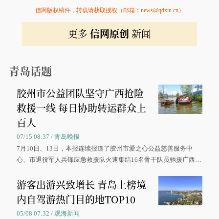
信网版权稿件，转载请获取授权（邮箱：news@qdxin.cn）
更多
信网原创
新闻
青岛话题
胶州市公益团队坚守广西抢险
救援一线 每日协助转运群众上
百人
07/15 08:37 / 青岛晚报
7月10日、13日，本报连续报道了胶州市爱之心公益慈善服务中
心、市退役军人兵锋应急救援队火速集结16名骨干队员驰援广西灾
区、奋战在抢险一线的故事，得到众多读者点赞。
游客出游兴致增长 青岛上榜境
内自驾游热门目的地TOP10
05/08 07:32 / 观海新闻