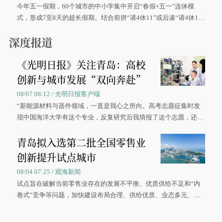
今年五一假期，60个城市的中小学集中开启“春假+五一”连休模
式，形成7至8天的超长假期。结合前拼“请4休11”或后凑“请4休1
0”的拼假方案，带动游客出游兴致增长。
深度报道
《光明日报》关注青岛：高校
创新与城市发展“双向奔赴”
08/07 08:12 / 光明日报客户端
“新能源材料与器件领域，一直是我心之所向。高考志愿征集时发
现中国海洋大学有这个专业，反复研究后我填报了这个志愿，还真
被录取了。”今年7月，来自山西的学子郝君豪，如愿收到中国海洋
青岛拟入选第二批全国零售业
大学材料科学与工程学院材料类专业的录取通知书。
创新提升试点城市
08/04 07:25 / 观海新闻
试点旨在破解当前零售业存在的发展不平衡、优质供给不足和“内
卷式”竞争等问题，加快建设布局合理、供给优质、业态多元、智
慧便捷、竞争有序的现代零售体系。