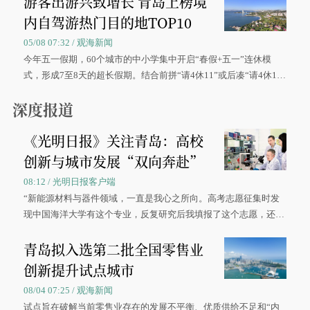
游客出游兴致增长 青岛上榜境
内自驾游热门目的地TOP10
05/08 07:32 / 观海新闻
今年五一假期，60个城市的中小学集中开启“春假+五一”连休模
式，形成7至8天的超长假期。结合前拼“请4休11”或后凑“请4休1
0”的拼假方案，带动游客出游兴致增长。
深度报道
《光明日报》关注青岛：高校
创新与城市发展“双向奔赴”
08:12 / 光明日报客户端
“新能源材料与器件领域，一直是我心之所向。高考志愿征集时发
现中国海洋大学有这个专业，反复研究后我填报了这个志愿，还真
被录取了。”今年7月，来自山西的学子郝君豪，如愿收到中国海洋
青岛拟入选第二批全国零售业
大学材料科学与工程学院材料类专业的录取通知书。
创新提升试点城市
08/04 07:25 / 观海新闻
试点旨在破解当前零售业存在的发展不平衡、优质供给不足和“内