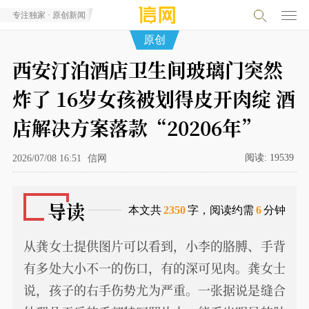
专注独家 · 原创新闻
原创
西安汀泊酒店卫生间玻璃门突然
炸了 16岁女孩被划得皮开肉绽 酒
店解决方案落款“20206年”
阅读:
19539
2026/07/08 16:51
信网
导读
本文共
2350
字，阅读约需
6
分钟
从龚女士提供图片可以看到，小李的胳膊、手背
有多处大小不一的伤口，有的深可见肉。龚女士
说，孩子的右手伤势尤为严重。一张据说是缝合