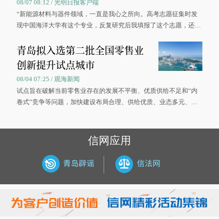
08/07 08:12 / 光明日报客户端
“新能源材料与器件领域，一直是我心之所向。高考志愿征集时发
现中国海洋大学有这个专业，反复研究后我填报了这个志愿，还真
被录取了。”今年7月，来自山西的学子郝君豪，如愿收到中国海洋
青岛拟入选第二批全国零售业
大学材料科学与工程学院材料类专业的录取通知书。
创新提升试点城市
08/04 07:25 / 观海新闻
试点旨在破解当前零售业存在的发展不平衡、优质供给不足和“内
卷式”竞争等问题，加快建设布局合理、供给优质、业态多元、智
慧便捷、竞争有序的现代零售体系。
信网应用