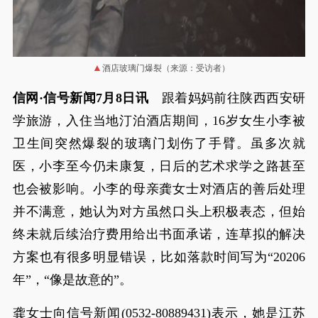
酒店玻璃门爆裂（来源：受访者）
信网·信号新闻7月8日讯
跟着妈妈前往陕西西安研
学旅游，入住当地汀泊酒店期间，16岁女生小李被
卫生间突然爆裂的玻璃门划伤了手臂。虽多次就
医，小李至今仍未康复，日后的艺术求学之路甚至
也会被影响。小李的母亲龚女士对酒店的善后处理
并不满意，她认为对方虽然口头上积极表态，但始
终未就后续治疗费用给出书面承诺，连草拟的解决
方案也有很多明显错误，比如落款时间写为“20206
年”，“像是故意的”。
龚女士向信号新闻(0532-80889431)表示，她是江苏