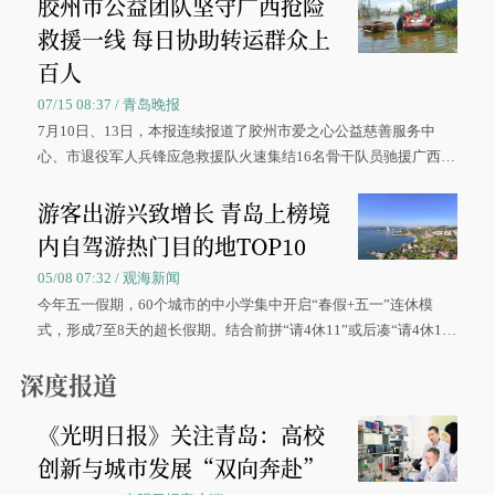
胶州市公益团队坚守广西抢险
救援一线 每日协助转运群众上
百人
07/15 08:37 / 青岛晚报
7月10日、13日，本报连续报道了胶州市爱之心公益慈善服务中
心、市退役军人兵锋应急救援队火速集结16名骨干队员驰援广西灾
区、奋战在抢险一线的故事，得到众多读者点赞。
游客出游兴致增长 青岛上榜境
内自驾游热门目的地TOP10
05/08 07:32 / 观海新闻
今年五一假期，60个城市的中小学集中开启“春假+五一”连休模
式，形成7至8天的超长假期。结合前拼“请4休11”或后凑“请4休1
0”的拼假方案，带动游客出游兴致增长。
深度报道
《光明日报》关注青岛：高校
创新与城市发展“双向奔赴”