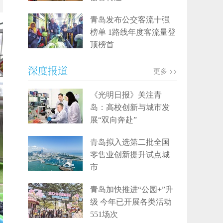
青岛发布公交客流十强
榜单 1路线年度客流量登
顶榜首
深度报道
更多 >>
《光明日报》关注青
岛：高校创新与城市发
展“双向奔赴”
青岛拟入选第二批全国
零售业创新提升试点城
市
青岛加快推进“公园+”升
级 今年已开展各类活动
551场次