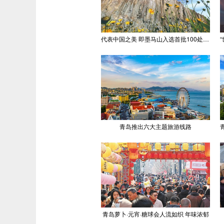
代表中国之美 即墨马山入选首批100处“美丽中国打卡点”
青岛推出六大主题旅游线路
青岛萝卜·元宵·糖球会人流如织 年味浓郁