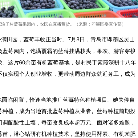
家泊子村蓝莓果园内，农民在直播带货。（来源：即墨区委宣传部）
满田园，蓝莓丰收正当时。7月8日，青岛市即墨区灵山
场蓝莓园内，饱满覆霜的蓝莓挂满枝头，果农、游客穿梭
象。这片60余亩有机蓝莓基地，是村民于素霞深耕十八年
不仅实现个人创业增收，更带动周边群众就近务工，成为
土地面临闲置，恰逢当地推广蓝莓特色种植项目。她关停自
莓种植，成为当地首批蓝莓种植从业者。蓝莓种植前期投
门调配酸性土壤，每亩改良成本超万元。面对诸多难题，
莓苗，潜心钻研有机种植技术，坚持使用酵素、有机菌肥