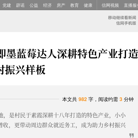
党建
辟谣
公益
经济
房产
教育
健康
信网视频
直播服
 即墨蓝莓达人深耕特色产业打
村振兴样板
本文共
982
字，阅读约需
3
分钟
基地，是村民于素霞深耕十八年打造的特色产业，小小
增收，更带动周边群众就近务工，成为助力乡村振兴