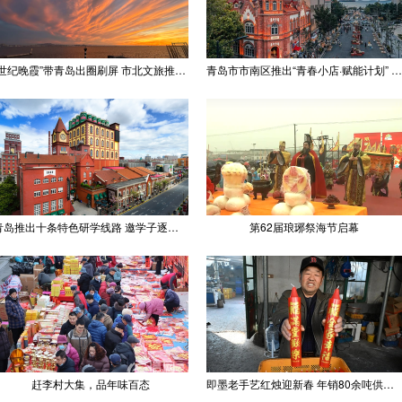
“世纪晚霞”带青岛出圈刷屏 市北文旅推出精品线路
青岛市市南区推出“青春小店·赋能计划” 聚满青岛温情
青岛推出十条特色研学线路 邀学子逐梦深蓝探知山海
第62届琅琊祭海节启幕
赶李村大集，品年味百态
即墨老手艺红烛迎新春 年销80余吨供不应求