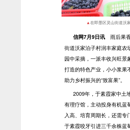
在即墨区灵山街道沃
雨后果香
信网7月9日讯
街道沃家泊子村润丰家庭农
园中采摘，一派丰收兴旺景
打造的特色产业，小小浆果
助力乡村振兴的“致富果”。
2009年，于素霞家中
有理疗馆，主动投身有机蓝
入高、培育周期长，还需专
于素霞咬牙引进三千余株蓝