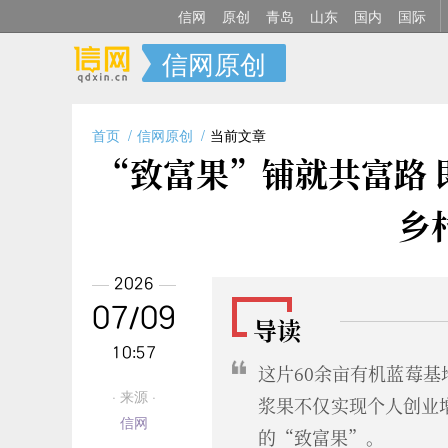
信网
原创
青岛
山东
国内
国际
信网原创
首页
信网原创
当前文章
“致富果”铺就共富路
乡
2026
07/09
导读
10:57
这片60余亩有机蓝莓
· 来源 ·
浆果不仅实现个人创业
信网
的“致富果”。