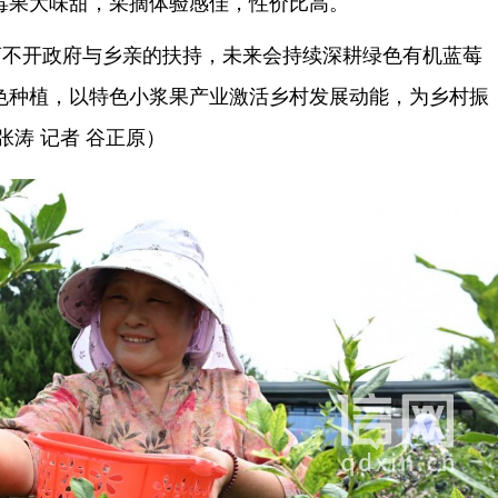
莓果大味甜，采摘体验感佳，性价比高。
离不开政府与乡亲的扶持，未来会持续深耕绿色有机蓝莓
色种植，以特色小浆果产业激活乡村发展动能，为乡村振
张涛 记者 谷正原）