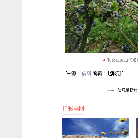
果农在灵山街道
[来源：
信网
编辑：赵晓珊]
信网版权稿件
精彩美图