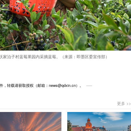
沃家泊子村蓝莓果园内采摘蓝莓。（来源：即墨区委宣传部）
，转载请获取授权（邮箱：news@qdxin.cn）。
更多 >>