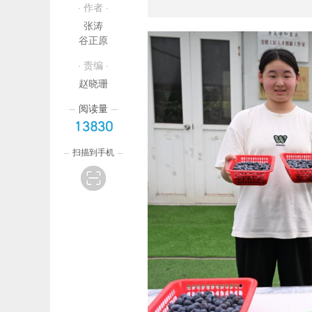
· 作者 ·
张涛
谷正原
· 责编 ·
赵晓珊
阅读量
13830
扫描到手机