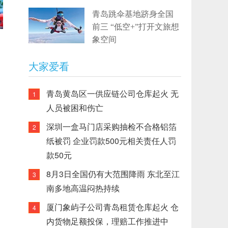
青岛跳伞基地跻身全国
前三 “低空+”打开文旅想
象空间
大家爱看
青岛黄岛区一供应链公司仓库起火 无
1
人员被困和伤亡
深圳一盒马门店采购抽检不合格铝箔
2
纸被罚 企业罚款500元相关责任人罚
款50元
8月3日全国仍有大范围降雨 东北至江
3
南多地高温闷热持续
厦门象屿子公司青岛租赁仓库起火 仓
4
内货物足额投保，理赔工作推进中