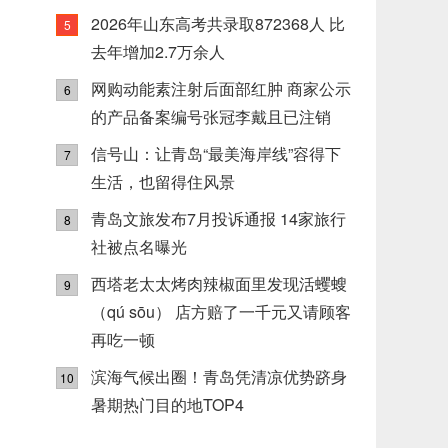
2026年山东高考共录取872368人 比
5
去年增加2.7万余人
网购动能素注射后面部红肿 商家公示
6
的产品备案编号张冠李戴且已注销
信号山：让青岛“最美海岸线”容得下
7
生活，也留得住风景
青岛文旅发布7月投诉通报 14家旅行
8
社被点名曝光
西塔老太太烤肉辣椒面里发现活蠼螋
9
（qú sōu） 店方赔了一千元又请顾客
再吃一顿
滨海气候出圈！青岛凭清凉优势跻身
10
暑期热门目的地TOP4