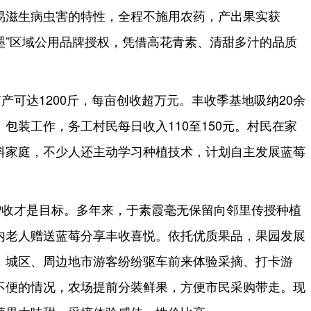
易滋生病虫害的特性，全程不施用农药，产出果实获
即墨”区域公用品牌授权，凭借高花青素、清甜多汁的品质
产可达1200斤，每亩创收超万元。丰收季基地吸纳20余
包装工作，务工村民每日收入110至150元。村民在家
料家庭，不少人还主动学习种植技术，计划自主发展蓝莓
增收才是目标。多年来，于素霞毫无保留向邻里传授种植
内老人赠送蓝莓分享丰收喜悦。依托优质果品，果园发展
，城区、周边地市游客纷纷驱车前来体验采摘、打卡游
不便的情况，农场提前分装鲜果，方便市民采购带走。现