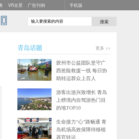
务
VR全景
广告刊例
手机版
搜索
青岛话题
更多 >>
造
胶州市公益团队坚守广
西抢险救援一线 每日协
助转运群众上百人
游客出游兴致增长 青岛
上榜境内自驾游热门目
的地TOP10
生命接力“心”路畅通 青
岛机场高效保障待移植
器官转运