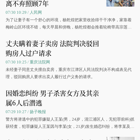
离不弃照顾7年
07/30 10:29 / 人民网
为了让妻子有一个舒心的环境，杨乾煌把家里收拾得干干净净，家靠着
梅岭山区环境不错，每天早晨和傍晚，杨乾煌都会推着轮椅带高宗莲出
去散散心。
丈夫瞒着妻子卖房 法院判决驳回
购房人过户请求
07/30 10:25 / 重庆法院网
未经妻子同意丈夫擅自卖房，重庆市江津区人民法院判决不构成表见代
理，驳回购房人要求出卖人履行过户义务的请求。
因婚恋纠纷 男子杀害女方及其亲
属6人后潜逃
07/29 10:27 / 扬子晚报
警方将潜逃中的犯罪嫌疑人王某(男，24岁，清江浦区人，无犯罪前科)抓
获经査，犯罪嫌疑人王某因与李某(女，21岁)发生婚恋纠纷，将李某及其
亲属共6人杀死