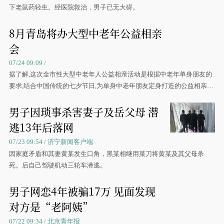
下老鼠药轻生。经医院救治，男子已无大碍。
8月青岛将办大型中老年公益相亲
会
07/24 09:09 /
据了解,这次全市性大型中老年人公益相亲活动是根据中老年单身朋友的
要求,结合中国传统的七夕节日,为单身中老年朋友定身打造的公益相亲活
动
男子因琐事杀害妻子及岳父母 潜
逃13年后落网
07/23 09:54 / 济宁新闻客户端
因家庭矛盾和其妻黄某发生口角，黑某相继用菜刀将黄某及其父母杀
死。后自己驾驶机动三轮车潜逃。
男子网恋4年被骗17万 见面发现
对方是“老阿姨”
07/22 09:34 / 北京青年报