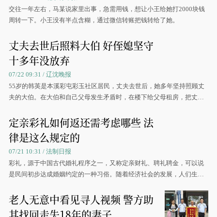
交往一年左右，马某说家里出事，急需用钱，想让小王给她打2000块钱
周转一下。小王没有半点含糊，通过微信转账把钱转给了她。
丈夫去世后照料大伯 好侄媳坚守
十多年没放弃
07/22 09:31 / 辽沈晚报
55岁的韩英是本溪彩屯彩玉社区居民，丈夫去世后，她多年坚持照顾丈
夫的大伯。在大伯和自己父母发生矛盾时，在楼下给父母租房，把丈夫
的大伯留在了家里，自己楼上楼下两头跑照顾3位老人
定亲彩礼如何返还需考虑哪些 法
律是这么规定的
07/21 10:31 / 法制日报
彩礼，源于中国古代婚礼程序之一，又称定亲财礼、聘礼聘金，可以说
是民间初步达成婚姻约定的一种习俗。随着经济社会的发展，人们生活
水平的不断提高以及观念的变化，彩礼内容也在不断
老人无意中看见寻人视频 警方助
其找回走失18年的妻子