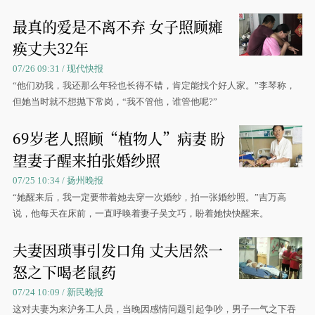
折。
最真的爱是不离不弃 女子照顾瘫
痪丈夫32年
07/26 09:31 / 现代快报
“他们劝我，我还那么年轻也长得不错，肯定能找个好人家。”李琴称，
但她当时就不想抛下常岗，“我不管他，谁管他呢?”
69岁老人照顾“植物人”病妻 盼
望妻子醒来拍张婚纱照
07/25 10:34 / 扬州晚报
“她醒来后，我一定要带着她去穿一次婚纱，拍一张婚纱照。”吉万高
说，他每天在床前，一直呼唤着妻子吴文巧，盼着她快快醒来。
夫妻因琐事引发口角 丈夫居然一
怒之下喝老鼠药
07/24 10:09 / 新民晚报
这对夫妻为来沪务工人员，当晚因感情问题引起争吵，男子一气之下吞