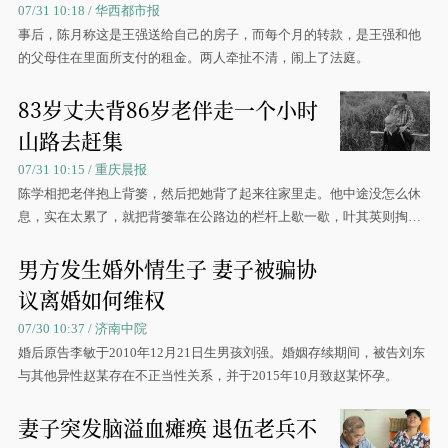
07/31 10:18 / 华西都市报
事后，陈月称这是王强送给自己的房子，而每个月的转款，是王强和他
的父母住在里面所支付的租金。两人牵扯不清，闹上了法庭。
83岁丈夫背86岁老伴走一个小时
山路去赶集
07/31 10:15 / 重庆晨报
陈学相把老伴抱上背篓，然后把她背了起来往家里走。他中途没怎么休
息，实在太累了，就把背篓靠在公路边的栏杆上歇一歇，叶其英则掏出
手帕为他擦去汗水。
男方发生婚外情生子 妻子被骗协
议离婚如何维权
07/30 10:37 / 济南中院
婚后原告李敏于2010年12月21日生男孩刘强。婚姻存续期间，被告刘东
与其他异性赵某存在不正当性关系，并于2015年10月致赵某怀孕。
妻子突发脑溢血瘫痪 退伍老兵不