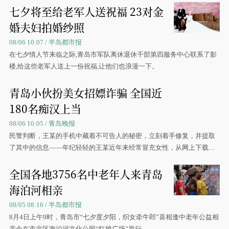
七夕将至给老军人送祝福 23对金
婚夫妇拍婚纱照
08/06 10:07 / 半岛都市报
在七夕情人节来临之际,青岛市军队离休退休干部第四服务中心联系了影
楼,给这些老军人送上一份祝福,让他们也浪漫一下。
青岛小伙扮美女招嫖诈骗 全国近
180名痴汉上当
08/06 10:05 / 青岛晚报
民警判断，王某的手机中藏着不可告人的秘密，立刻着手修复，并提取
了其中的信息——年纪轻轻的王某近年来经常冒充女性，从网上下载美
女图片，在微信朋友圈中发布虚假招嫖信息
全国各地3756名中老年人来青岛
海泊河相亲
08/05 08:16 / 半岛都市报
8月4日上午9时，青岛市“七夕度夕阳，织女牵牛郎”喜相逢中老年公益相
亲会在市北区海泊河文化公园“红娘广场”举行。