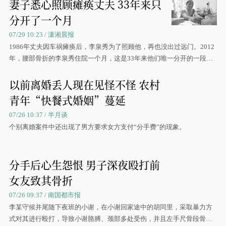
妻子悉心照顾瘫痪丈夫 33年来只
分开了一个月
07/29 10:23 / 潇湘晨报
1986年丈夫因车祸瘫痪后，李泉秀为了照顾他，再也没出过远门。2012
年，腰部骨折的李泉秀住院一个月，这是33年来他们唯一分开的一段时
间。
以前离婚丢人现在见怪不怪 农村
青年“快餐式婚姻”蔓延
07/26 10:37 / 半月谈
个别离婚案件中还出现了男方要求女方支付“分手费”的现象。
分手后心生怨恨 男子深夜殴打前
女友致其骨折
07/26 09:37 / 南国都市报
李某守候并尾随下夜班的小谢，在小谢回家途中的胡同里，采取暴力方
式对其进行殴打，导致小谢胳膊、颈部多处受伤，并且左手尺骨段骨