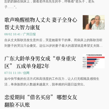
彭奶奶躺在病床上，握着老伴高先生的手，呼唤着“老头子，老头
子……”。
歌声唤醒植物人丈夫 妻子全身心
帮丈夫智力康复
08/02 10:41 / 广州日报
自从丈夫陈耿浩发生意外后，哭是她最常干的事。而病床上的陈耿浩听
到妻子的哭泣只会傻笑。这位26岁的妻子最大的愿望就是希望丈夫陈耿
浩能够早日站起来。
广东大龄单身男女成“单身重灾
区” 五成单身超2年
07/31 11:19 / 信网
如今快节奏的生活方式和高强度的工作压力，让人们无暇顾及感情生
活，单身族群的人数越来越庞大，脱单难的问题日益突出。
恋爱期间“借名买房” 哪想女友
翻脸不认账