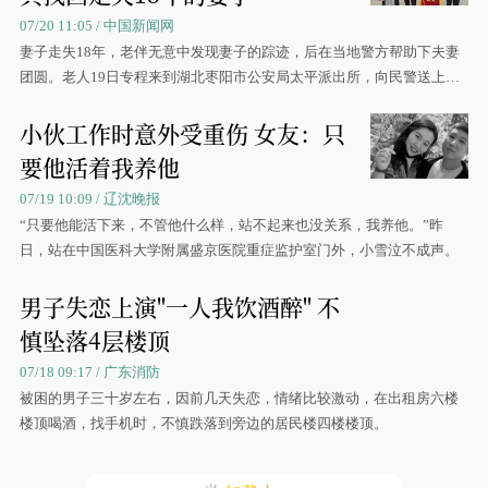
07/20 11:05 / 中国新闻网
妻子走失18年，老伴无意中发现妻子的踪迹，后在当地警方帮助下夫妻
团圆。老人19日专程来到湖北枣阳市公安局太平派出所，向民警送上锦
旗表示感谢。
小伙工作时意外受重伤 女友：只
要他活着我养他
07/19 10:09 / 辽沈晚报
“只要他能活下来，不管他什么样，站不起来也没关系，我养他。”昨
日，站在中国医科大学附属盛京医院重症监护室门外，小雪泣不成声。
男子失恋上演"一人我饮酒醉" 不
慎坠落4层楼顶
07/18 09:17 / 广东消防
被困的男子三十岁左右，因前几天失恋，情绪比较激动，在出租房六楼
楼顶喝酒，找手机时，不慎跌落到旁边的居民楼四楼楼顶。