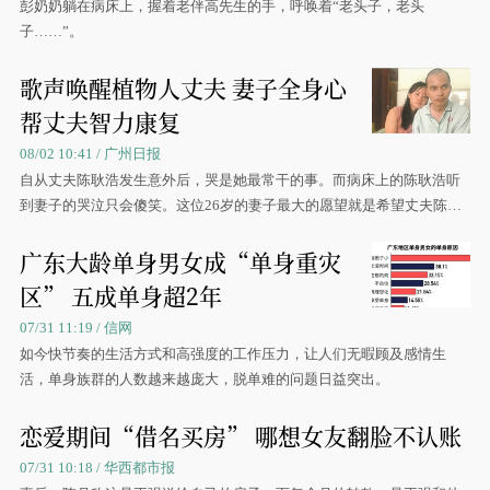
彭奶奶躺在病床上，握着老伴高先生的手，呼唤着“老头子，老头
子……”。
歌声唤醒植物人丈夫 妻子全身心
帮丈夫智力康复
08/02 10:41 / 广州日报
自从丈夫陈耿浩发生意外后，哭是她最常干的事。而病床上的陈耿浩听
到妻子的哭泣只会傻笑。这位26岁的妻子最大的愿望就是希望丈夫陈耿
浩能够早日站起来。
广东大龄单身男女成“单身重灾
区” 五成单身超2年
07/31 11:19 / 信网
如今快节奏的生活方式和高强度的工作压力，让人们无暇顾及感情生
活，单身族群的人数越来越庞大，脱单难的问题日益突出。
恋爱期间“借名买房” 哪想女友翻脸不认账
07/31 10:18 / 华西都市报