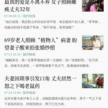
最真的爱是不离不弃 女子照顾瘫
痪丈夫32年
07/26 09:31 / 现代快报
“他们劝我，我还那么年轻也长得不错，肯定能找个好人家。”李琴称，
但她当时就不想抛下常岗，“我不管他，谁管他呢?”
69岁老人照顾“植物人”病妻 盼
望妻子醒来拍张婚纱照
07/25 10:34 / 扬州晚报
“她醒来后，我一定要带着她去穿一次婚纱，拍一张婚纱照。”吉万高
说，他每天在床前，一直呼唤着妻子吴文巧，盼着她快快醒来。
夫妻因琐事引发口角 丈夫居然一
怒之下喝老鼠药
07/24 10:09 / 新民晚报
这对夫妻为来沪务工人员，当晚因感情问题引起争吵，男子一气之下吞
下老鼠药轻生。经医院救治，男子已无大碍。