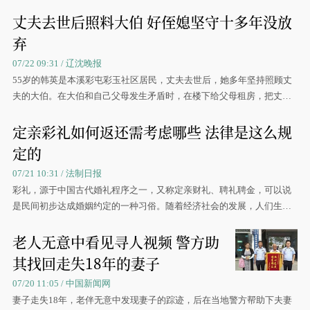
丈夫去世后照料大伯 好侄媳坚守十多年没放
弃
07/22 09:31 / 辽沈晚报
55岁的韩英是本溪彩屯彩玉社区居民，丈夫去世后，她多年坚持照顾丈
夫的大伯。在大伯和自己父母发生矛盾时，在楼下给父母租房，把丈夫
的大伯留在了家里，自己楼上楼下两头跑照顾3位老人
定亲彩礼如何返还需考虑哪些 法律是这么规
定的
07/21 10:31 / 法制日报
彩礼，源于中国古代婚礼程序之一，又称定亲财礼、聘礼聘金，可以说
是民间初步达成婚姻约定的一种习俗。随着经济社会的发展，人们生活
水平的不断提高以及观念的变化，彩礼内容也在不断
老人无意中看见寻人视频 警方助
其找回走失18年的妻子
07/20 11:05 / 中国新闻网
妻子走失18年，老伴无意中发现妻子的踪迹，后在当地警方帮助下夫妻