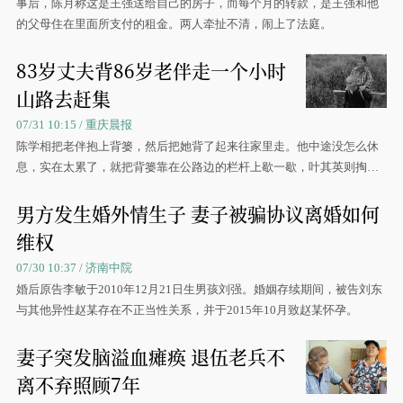
事后，陈月称这是王强送给自己的房子，而每个月的转款，是王强和他
的父母住在里面所支付的租金。两人牵扯不清，闹上了法庭。
83岁丈夫背86岁老伴走一个小时
山路去赶集
07/31 10:15 / 重庆晨报
陈学相把老伴抱上背篓，然后把她背了起来往家里走。他中途没怎么休
息，实在太累了，就把背篓靠在公路边的栏杆上歇一歇，叶其英则掏出
手帕为他擦去汗水。
男方发生婚外情生子 妻子被骗协议离婚如何
维权
07/30 10:37 / 济南中院
婚后原告李敏于2010年12月21日生男孩刘强。婚姻存续期间，被告刘东
与其他异性赵某存在不正当性关系，并于2015年10月致赵某怀孕。
妻子突发脑溢血瘫痪 退伍老兵不
离不弃照顾7年