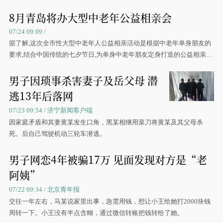
8月青岛将办大型中老年公益相亲会
07/24 09:09 /
据了解,这次全市性大型中老年人公益相亲活动是根据中老年单身朋友的
要求,结合中国传统的七夕节日,为单身中老年朋友定身打造的公益相亲活
动
男子因琐事杀害妻子及岳父母 潜
逃13年后落网
07/23 09:54 / 济宁新闻客户端
因家庭矛盾和其妻黄某发生口角，黑某相继用菜刀将黄某及其父母杀
死。后自己驾驶机动三轮车潜逃。
男子网恋4年被骗17万 见面发现对方是“老
阿姨”
07/22 09:34 / 北京青年报
交往一年左右，马某说家里出事，急需用钱，想让小王给她打2000块钱
周转一下。小王没有半点含糊，通过微信转账把钱转给了她。