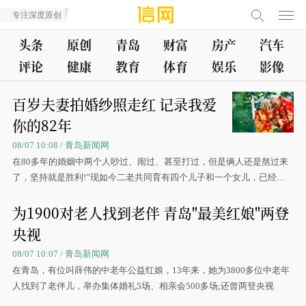
专注深度原创
头条
原创
青岛
财富
房产
汽车
评论
健康
教育
体育
娱乐
影像
百岁夫妻拍婚纱照走红 记录我爱
你的82年
08/07 10:08 / 青岛新闻网
在80多年的婚姻中两个人吵过、闹过、甚至打过，但是俩人还是熬过来
了，坚持就是胜利!”现如今二老共同育有四个儿子和一个女儿，已经是
五世同堂的大家族了。
为1900对老人找到老伴 青岛"最美红娘"两登
央视
08/07 10:07 / 青岛新闻网
在青岛，有位叫薛伟的中老年公益红娘，13年来，她为3800多位中老年
人找到了老伴儿，举办集体婚礼5场、相亲会500多场;还曾两登央视