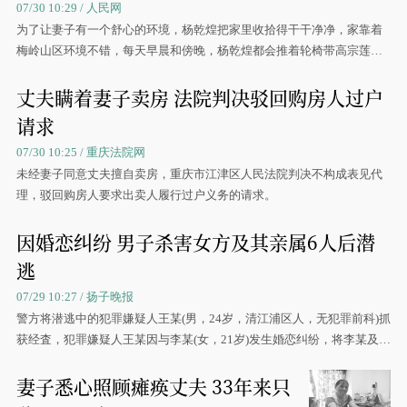
07/30 10:29 / 人民网
为了让妻子有一个舒心的环境，杨乾煌把家里收拾得干干净净，家靠着
梅岭山区环境不错，每天早晨和傍晚，杨乾煌都会推着轮椅带高宗莲出
去散散心。
丈夫瞒着妻子卖房 法院判决驳回购房人过户
请求
07/30 10:25 / 重庆法院网
未经妻子同意丈夫擅自卖房，重庆市江津区人民法院判决不构成表见代
理，驳回购房人要求出卖人履行过户义务的请求。
因婚恋纠纷 男子杀害女方及其亲属6人后潜
逃
07/29 10:27 / 扬子晚报
警方将潜逃中的犯罪嫌疑人王某(男，24岁，清江浦区人，无犯罪前科)抓
获经査，犯罪嫌疑人王某因与李某(女，21岁)发生婚恋纠纷，将李某及其
亲属共6人杀死
妻子悉心照顾瘫痪丈夫 33年来只