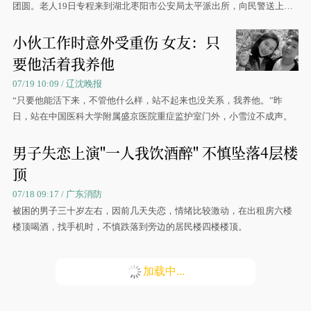
团圆。老人19日专程来到湖北枣阳市公安局太平派出所，向民警送上锦
旗表示感谢。
小伙工作时意外受重伤 女友：只
要他活着我养他
07/19 10:09 / 辽沈晚报
“只要他能活下来，不管他什么样，站不起来也没关系，我养他。”昨
日，站在中国医科大学附属盛京医院重症监护室门外，小雪泣不成声。
男子失恋上演"一人我饮酒醉" 不慎坠落4层楼
顶
07/18 09:17 / 广东消防
被困的男子三十岁左右，因前几天失恋，情绪比较激动，在出租房六楼
楼顶喝酒，找手机时，不慎跌落到旁边的居民楼四楼楼顶。
加载中...