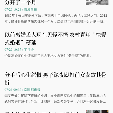
分开了一个月
07/29 10:23 / 潇湘晨报
1986年丈夫因车祸瘫痪后，李泉秀为了照顾他，再也没出过远门。2012
年，腰部骨折的李泉秀住院一个月，这是33年来他们唯一分开的一段时
间。
以前离婚丢人现在见怪不怪 农村青年“快餐
式婚姻”蔓延
07/26 10:37 / 半月谈
个别离婚案件中还出现了男方要求女方支付“分手费”的现象。
分手后心生怨恨 男子深夜殴打前女友致其骨
折
07/26 09:37 / 南国都市报
李某守候并尾随下夜班的小谢，在小谢回家途中的胡同里，采取暴力方
式对其进行殴打，导致小谢胳膊、颈部多处受伤，并且左手尺骨段骨
折。