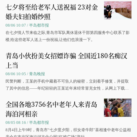
七夕将至给老军人送祝福 23对金
婚夫妇拍婚纱照
08/06 10:07 / 半岛都市报
在七夕情人节来临之际,青岛市军队离休退休干部第四服务中心联系了影
楼,给这些老军人送上一份祝福,让他们也浪漫一下。
青岛小伙扮美女招嫖诈骗 全国近180名痴汉
上当
08/06 10:05 / 青岛晚报
民警判断，王某的手机中藏着不可告人的秘密，立刻着手修复，并提取
了其中的信息——年纪轻轻的王某近年来经常冒充女性，从网上下载美
女图片，在微信朋友圈中发布虚假招嫖信息
全国各地3756名中老年人来青岛
海泊河相亲
08/05 08:16 / 半岛都市报
8月4日上午9时，青岛市“七夕度夕阳，织女牵牛郎”喜相逢中老年公益相
亲会在市北区海泊河文化公园“红娘广场”举行。