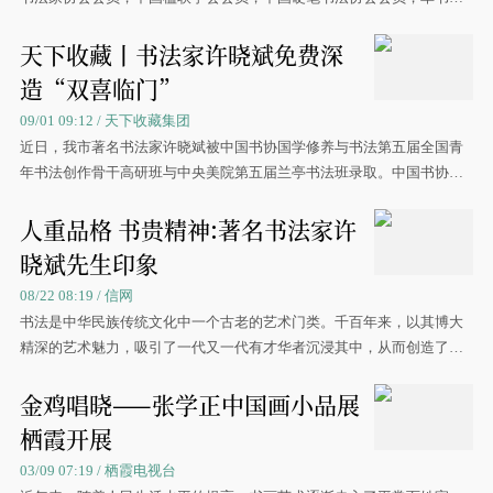
究会创
天下收藏丨书法家许晓斌免费深
造“双喜临门”
09/01 09:12 / 天下收藏集团
近日，我市著名书法家许晓斌被中国书协国学修养与书法第五届全国青
年书法创作骨干高研班与中央美院第五届兰亭书法班录取。中国书协举
办的全
人重品格 书贵精神:著名书法家许
晓斌先生印象
08/22 08:19 / 信网
书法是中华民族传统文化中一个古老的艺术门类。千百年来，以其博大
精深的艺术魅力，吸引了一代又一代有才华者沉浸其中，从而创造了一
座又一
金鸡唱晓——张学正中国画小品展
栖霞开展
03/09 07:19 / 栖霞电视台