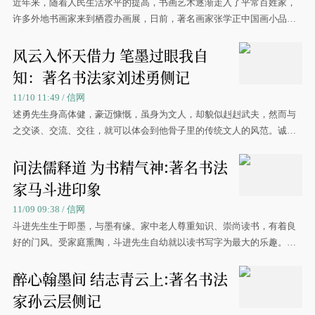
近年来，随着人民生活水平的提高，书画艺术逐渐走入了平常百姓家，
许多外地书画家来到栖霞办画展，日前，著名画家张学正中国画小品展
就在雅
风云入怀天借力 笔墨过眼我自
知：著名书法家刘述勇侧记
11/10 11:49 / 信网
述勇先生身高体健，豪迈慷慨，虽身为文人，却貌似赳赳武夫，然而与
之交谈、交流、交往，就可以体会到他骨子里的传统文人的风范。诚如
古语所言，“文者能述”“仁者有勇”。
问法儒释道 为书精气神:著名书法
家马斗进印象
11/09 09:38 / 信网
斗进先生生于即墨，与墨有缘。家中老人尊重知识、崇尚读书，有着良
好的门风。受家庭熏陶，斗进先生自幼就以读书写字为最大的乐趣。年
岁稍长，就立志于书。
醉心翰墨间 结志青云上:著名书法
家孙云层侧记