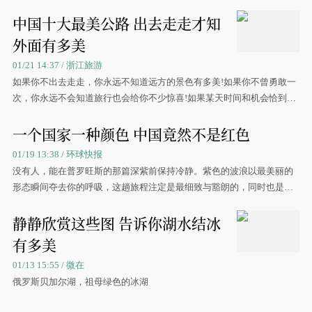
地即在此。想象一下，一片大海被冻住的壮景，你才
中国十大最美公路 出去走走才知
外面有多美
01/21 14:37 / 浙江旅游
如果你不出去走走，你永远不知道远方的景色有多美!如果你不曾勇敢一
次，你永远不会知道旅行也会给你不少惊喜!如果某天时间和机会恰到好
处，不要错过下面或神奇或险峻，或梦幻或壮美的
一个国家一种颜色 中国竟然不是红色
01/19 13:38 / 环球快报
没有人，能在普罗旺斯的那篇深紫前保持冷静。紫色的波浪以最美丽的
形态瞬间夺去你的呼吸，这趟旅程注定是最细致与豁朗的，同时也是梦
幻和让人迷思的。
静静欣赏这些图 告诉你湖水结冰
有多美
01/13 15:55 / 微在
俄罗斯贝加尔湖，祖母绿色的冰湖