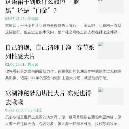
这条裙子到底什么颜色 “蓝
黑”还是“白金”？
02/27 13:45 / 果壳网
本周四，一张图片让互联网分裂成两大阵营——承认吧，互联网一直就
这幅德行。但在过去的半天内，整个社交网络上的人都在讨论这件漂亮
的修身蕾丝连衣裙到底是蓝黑相间，还是白金相间。
自己的炮，自己清理干净 | 春节系
列性感大片
02/06 11:01 / 男人装
你将看到是刘嘉楠的最新力作，在和我们的长期合作中他创作过无数经
典影像。记得2011年的那套“春运”主题大片吧，就是他的手笔。
冰湖神秘梦幻堪比大片 冻死也得
去瞅瞅
01/22 15:30 / vivo浙江
贝加尔湖是世界上最深的淡水湖，似一镰弯月镶嵌在西伯利亚南缘，像
大海一样辽阔无边，包容万象，像大海一样深不可测。汉代苏武牧羊之