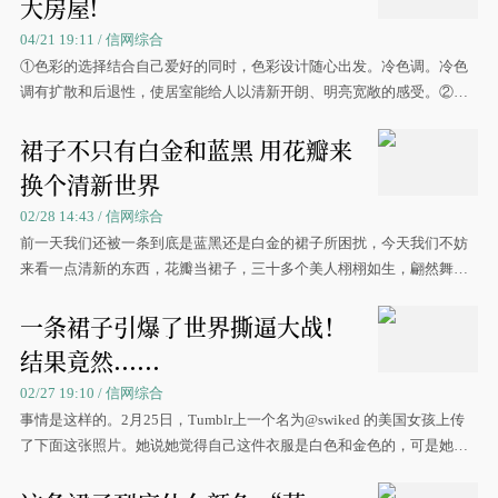
大房屋!
04/21 19:11 / 信网综合
①色彩的选择结合自己爱好的同时，色彩设计随心出发。冷色调。冷色
调有扩散和后退性，使居室能给人以清新开朗、明亮宽敞的感受。②家
具的布
裙子不只有白金和蓝黑 用花瓣来
换个清新世界
02/28 14:43 / 信网综合
前一天我们还被一条到底是蓝黑还是白金的裙子所困扰，今天我们不妨
来看一点清新的东西，花瓣当裙子，三十多个美人栩栩如生，翩然舞于
笔尖，想象力是个神奇的东西。
一条裙子引爆了世界撕逼大战！
结果竟然......
02/27 19:10 / 信网综合
事情是这样的。2月25日，Tumblr上一个名为@swiked 的美国女孩上传
了下面这张照片。她说她觉得自己这件衣服是白色和金色的，可是她的
很多朋友却坚持说是蓝色和