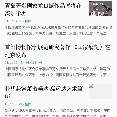
青岛著名画家尤良诚作品展将在
深圳举办
01/12 14:26 / 信网
乐园之路文 Theia我们永远无法抛开创作者的精神世界只片面的去观看他
们挂在墙上的画面，如果尤良诚不是通过「乐园」如实袒露一个经过思
考的
首部博物馆学展览研究著作 《国家展览》在
北京发布
01/11 15:45 / 中国新闻网
中国国家博物馆研究院专家李万万立足于大量第一手珍贵文献，撰写的
《国家展览》分两卷，上卷为《中国国家博物馆百年展览研究》，下卷
为《中国国家博物馆百年展览文献》。
朴华兼容萧散畅达 高运达艺术简
历
12/27 09:49 / 信网
高运达，1980年出生，山东莒县人，现居青岛。中国致公党党员，中国
书法家协会会员，中国楹联学会会员，中国硬笔书法协会会员，草书研