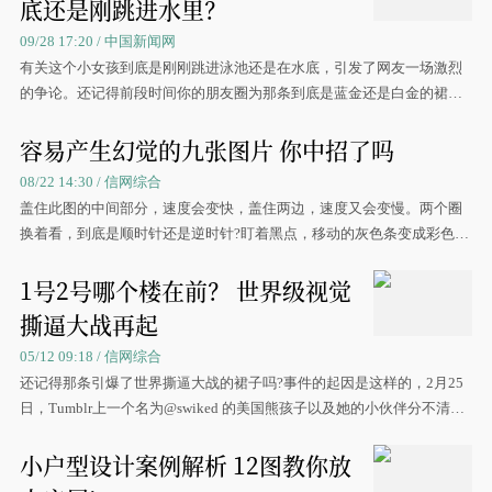
底还是刚跳进水里？
09/28 17:20 / 中国新闻网
有关这个小女孩到底是刚刚跳进泳池还是在水底，引发了网友一场激烈
的争论。还记得前段时间你的朋友圈为那条到底是蓝金还是白金的裙子
刷屏吗
容易产生幻觉的九张图片 你中招了吗
08/22 14:30 / 信网综合
盖住此图的中间部分，速度会变快，盖住两边，速度又会变慢。两个圈
换着看，到底是顺时针还是逆时针?盯着黑点，移动的灰色条变成彩色
了。三
1号2号哪个楼在前？ 世界级视觉
撕逼大战再起
05/12 09:18 / 信网综合
还记得那条引爆了世界撕逼大战的裙子吗?事件的起因是这样的，2月25
日，Tumblr上一个名为@swiked 的美国熊孩子以及她的小伙伴分不清裙
子到底是蓝黑还是白金而将照片传到了网上。
小户型设计案例解析 12图教你放