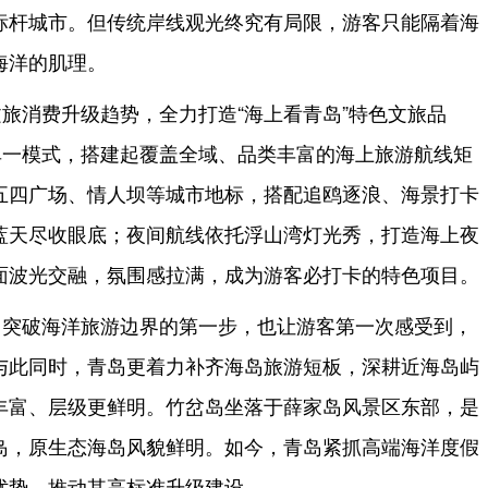
标杆城市。但传统岸线观光终究有局限，游客只能隔着海
海洋的肌理。
旅消费升级趋势，全力打造“海上看青岛”特色文旅品
单一模式，搭建起覆盖全域、品类丰富的海上旅游航线矩
五四广场、情人坝等城市地标，搭配追鸥逐浪、海景打卡
蓝天尽收眼底；夜间航线依托浮山湾灯光秀，打造海上夜
面波光交融，氛围感拉满，成为游客必打卡的特色项目。
岛突破海洋旅游边界的第一步，也让游客第一次感受到，
与此同时，青岛更着力补齐海岛旅游短板，深耕近海岛屿
丰富、层级更鲜明。竹岔岛坐落于薛家岛风景区东部，是
岛，原生态海岛风貌鲜明。如今，青岛紧抓高端海洋度假
优势，推动其高标准升级建设。