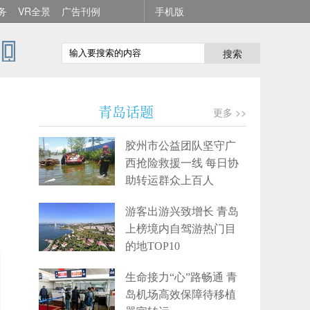
务
VR全景
广告刊例
手机版
搜索
，
青岛话题
更多 >>
胶州市公益团队坚守广
西抢险救援一线 每日协
助转运群众上百人
游客出游兴致增长 青岛
上榜境内自驾游热门目
的地TOP10
生命接力“心”路畅通 青
岛机场高效保障待移植