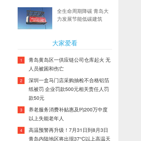
全生命周期降碳 青岛大
力发展节能低碳建筑
大家爱看
青岛黄岛区一供应链公司仓库起火 无
1
人员被困和伤亡
深圳一盒马门店采购抽检不合格铝箔
2
纸被罚 企业罚款500元相关责任人罚
款50元
养老服务消费补贴惠及约200万中度
3
以上失能老年人
高温预警再升级！7月31日到8月3日
4
青岛内陆地区将出现37°C以上高温天