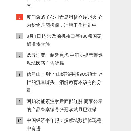
气
厦门象屿子公司青岛租赁仓库起火 仓
5
内货物足额投保，理赔工作推进中
8月1日起 涉及脑机接口等488项国家
6
标准将实施
诱导消费、制造焦虑 中消协提示警惕
7
私域医药广告骗局
信号山：别让“山姆骑手招985硕士”这
8
样的流量噱头，消解教育本该有的分
量
网购动能素注射后面部红肿 商家公示
9
的产品备案编号张冠李戴且已注销
中国经济半年报：多领域数据体现稳
10
中有进