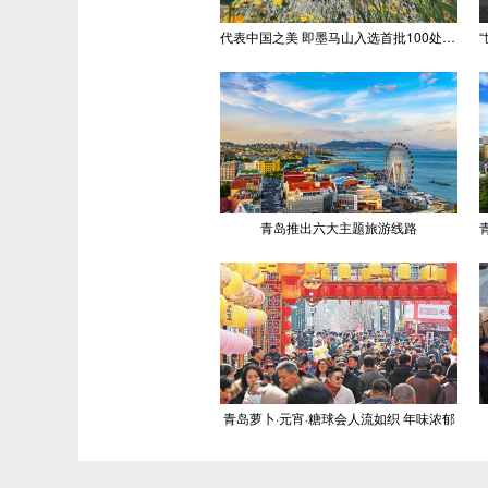
代表中国之美 即墨马山入选首批100处“美丽中国打卡点”
青岛推出六大主题旅游线路
青岛萝卜·元宵·糖球会人流如织 年味浓郁