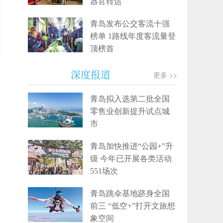
器官转运
青岛发布公交客流十强
榜单 1路线年度客流量登
顶榜首
深度报道
更多 >>
青岛拟入选第二批全国
零售业创新提升试点城
市
青岛加快推进“公园+”升
级 今年已开展各类活动
551场次
青岛跳伞基地跻身全国
前三 “低空+”打开文旅想
象空间