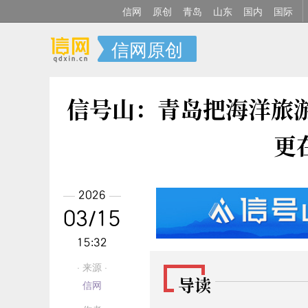
信网
原创
青岛
山东
国内
国际
信网原创
信号山：青岛把海洋旅
更
2026
03/15
15:32
· 来源 ·
导读
信网