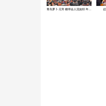
青岛萝卜·元宵·糖球会人流如织 年味浓郁
赶