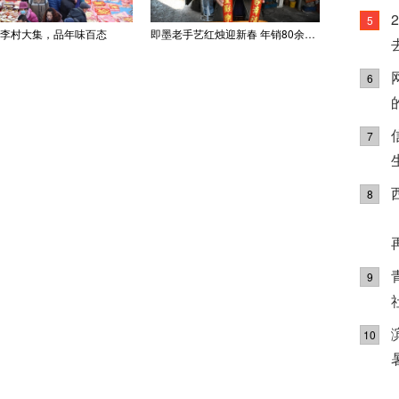
5
李村大集，品年味百态
即墨老手艺红烛迎新春 年销80余吨供不应求
6
7
8
9
10