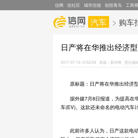
信网
信社区
城市信报
创投青岛
工商
汽车
>
购车
日产将在华推出经济型
2017-07-13 10:52:09
来源：新华网
责任编
原标题：日产将在华推出经济型
据外媒7月8日报道，为提高在
车(EV)。这款还未命名的电动汽车
此前许多人认为，日产这款电动