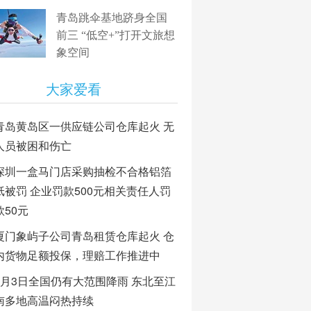
青岛跳伞基地跻身全国
前三 “低空+”打开文旅想
象空间
大家爱看
青岛黄岛区一供应链公司仓库起火 无
人员被困和伤亡
深圳一盒马门店采购抽检不合格铝箔
纸被罚 企业罚款500元相关责任人罚
款50元
厦门象屿子公司青岛租赁仓库起火 仓
内货物足额投保，理赔工作推进中
8月3日全国仍有大范围降雨 东北至江
南多地高温闷热持续