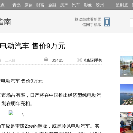
视点
青岛
原创
财富
金融
房产
汽车
影像
胶州
一追到底
指南
电动汽车 售价9万元
33425
辑：三人目
扫描到手机
电动汽车 售价9万元
华市场占有率，日产将在中国推出经济型纯电动汽
计划在明年亮相。
车应是雷诺Zoe的翻版，或是聆风电动汽车。实