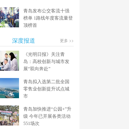
青岛发布公交客流十强
榜单 1路线年度客流量登
顶榜首
深度报道
更多 >>
《光明日报》关注青
岛：高校创新与城市发
展“双向奔赴”
青岛拟入选第二批全国
零售业创新提升试点城
市
青岛加快推进“公园+”升
级 今年已开展各类活动
551场次