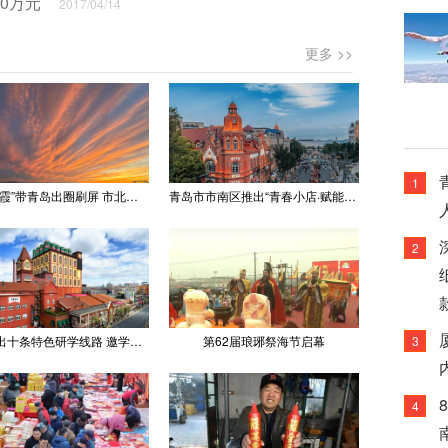
30万元
2017/04/14
更多 >>
1
“世纪晚霞”带青岛出圈刷屏 市北文旅推出精品线路
青岛市市南区推出“青春小店·赋能计划” 聚满青岛温情
2
青岛推出十条特色研学线路 邀学子逐梦深蓝探知山海
第62届琅琊祭海节启幕
3
4