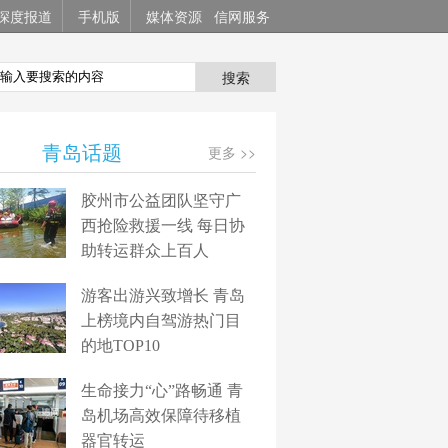
深度报道
手机版
媒体资源
信网服务
搜索
青岛话题
更多 >>
胶州市公益团队坚守广
西抢险救援一线 每日协
助转运群众上百人
游客出游兴致增长 青岛
上榜境内自驾游热门目
的地TOP10
生命接力“心”路畅通 青
岛机场高效保障待移植
器官转运