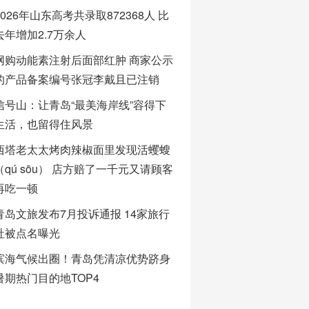
2026年山东高考共录取872368人 比
去年增加2.7万余人
网购动能素注射后面部红肿 商家公示
的产品备案编号张冠李戴且已注销
信号山：让青岛“最美海岸线”容得下
生活，也留得住风景
西塔老太太烤肉辣椒面里发现活蠼螋
（qú sōu） 店方赔了一千元又请顾客
再吃一顿
青岛文旅发布7月投诉通报 14家旅行
社被点名曝光
滨海气候出圈！青岛凭清凉优势跻身
暑期热门目的地TOP4