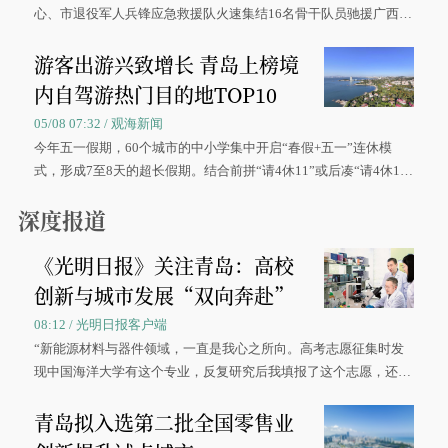
心、市退役军人兵锋应急救援队火速集结16名骨干队员驰援广西灾
区、奋战在抢险一线的故事，得到众多读者点赞。
游客出游兴致增长 青岛上榜境
内自驾游热门目的地TOP10
05/08 07:32 / 观海新闻
今年五一假期，60个城市的中小学集中开启“春假+五一”连休模
式，形成7至8天的超长假期。结合前拼“请4休11”或后凑“请4休1
0”的拼假方案，带动游客出游兴致增长。
深度报道
《光明日报》关注青岛：高校
创新与城市发展“双向奔赴”
08:12 / 光明日报客户端
“新能源材料与器件领域，一直是我心之所向。高考志愿征集时发
现中国海洋大学有这个专业，反复研究后我填报了这个志愿，还真
被录取了。”今年7月，来自山西的学子郝君豪，如愿收到中国海洋
青岛拟入选第二批全国零售业
大学材料科学与工程学院材料类专业的录取通知书。