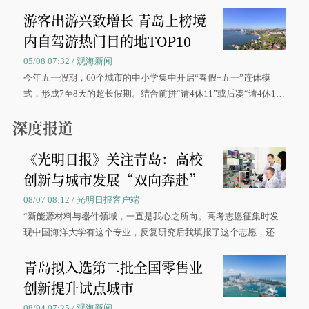
区、奋战在抢险一线的故事，得到众多读者点赞。
游客出游兴致增长 青岛上榜境
内自驾游热门目的地TOP10
05/08 07:32 / 观海新闻
今年五一假期，60个城市的中小学集中开启“春假+五一”连休模
式，形成7至8天的超长假期。结合前拼“请4休11”或后凑“请4休1
0”的拼假方案，带动游客出游兴致增长。
深度报道
《光明日报》关注青岛：高校
创新与城市发展“双向奔赴”
08/07 08:12 / 光明日报客户端
“新能源材料与器件领域，一直是我心之所向。高考志愿征集时发
现中国海洋大学有这个专业，反复研究后我填报了这个志愿，还真
被录取了。”今年7月，来自山西的学子郝君豪，如愿收到中国海洋
青岛拟入选第二批全国零售业
大学材料科学与工程学院材料类专业的录取通知书。
创新提升试点城市
08/04 07:25 / 观海新闻