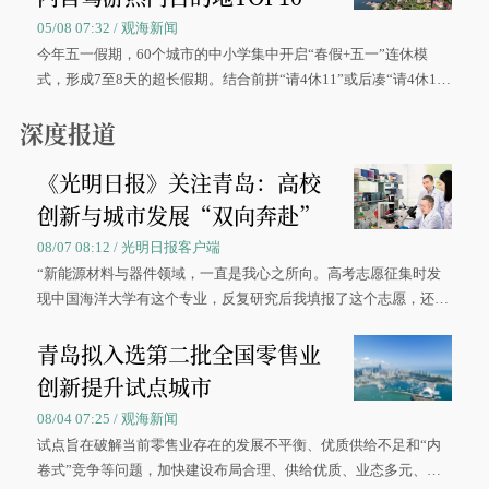
05/08 07:32 / 观海新闻
今年五一假期，60个城市的中小学集中开启“春假+五一”连休模
式，形成7至8天的超长假期。结合前拼“请4休11”或后凑“请4休1
0”的拼假方案，带动游客出游兴致增长。
深度报道
《光明日报》关注青岛：高校
创新与城市发展“双向奔赴”
08/07 08:12 / 光明日报客户端
“新能源材料与器件领域，一直是我心之所向。高考志愿征集时发
现中国海洋大学有这个专业，反复研究后我填报了这个志愿，还真
被录取了。”今年7月，来自山西的学子郝君豪，如愿收到中国海洋
青岛拟入选第二批全国零售业
大学材料科学与工程学院材料类专业的录取通知书。
创新提升试点城市
08/04 07:25 / 观海新闻
试点旨在破解当前零售业存在的发展不平衡、优质供给不足和“内
卷式”竞争等问题，加快建设布局合理、供给优质、业态多元、智