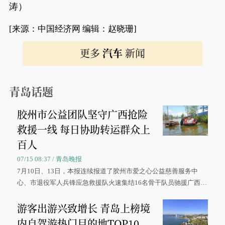
涛）
[来源：中国经济网 编辑：赵晓珊]
更多
汽车
新闻
青岛话题
胶州市公益团队坚守广西抢险
救援一线 每日协助转运群众上
百人
07/15 08:37 / 青岛晚报
7月10日、13日，本报连续报道了胶州市爱之心公益慈善服务中
心、市退役军人兵锋应急救援队火速集结16名骨干队员驰援广西灾
区、奋战在抢险一线的故事，得到众多读者点赞。
游客出游兴致增长 青岛上榜境
内自驾游热门目的地TOP10