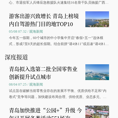
心、市退役军人兵锋应急救援队火速集结16名骨干队员驰援广西灾
区、奋战在抢险一线的故事，得到众多读者点赞。
游客出游兴致增长 青岛上榜境
内自驾游热门目的地TOP10
05/08 07:32 / 观海新闻
今年五一假期，60个城市的中小学集中开启“春假+五一”连休模
式，形成7至8天的超长假期。结合前拼“请4休11”或后凑“请4休1
0”的拼假方案，带动游客出游兴致增长。
深度报道
青岛拟入选第二批全国零售业
创新提升试点城市
08/04 07:25 / 观海新闻
试点旨在破解当前零售业存在的发展不平衡、优质供给不足和“内
卷式”竞争等问题，加快建设布局合理、供给优质、业态多元、智
慧便捷、竞争有序的现代零售体系。
青岛加快推进“公园+”升级 今