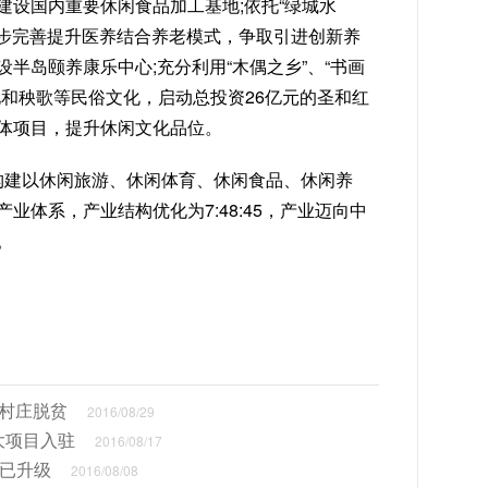
建设国内重要休闲食品加工基地;依托“绿城水
一步完善提升医养结合养老模式，争取引进创新养
半岛颐养康乐中心;充分利用“木偶之乡”、“书画
化和秧歌等民俗文化，启动总投资26亿元的圣和红
体项目，提升休闲文化品位。
将构建以休闲旅游、休闲体育、休闲食品、休闲养
业体系，产业结构优化为7:48:45，产业迈向中
。
动村庄脱贫
2016/08/29
大项目入驻
2016/08/17
田已升级
2016/08/08