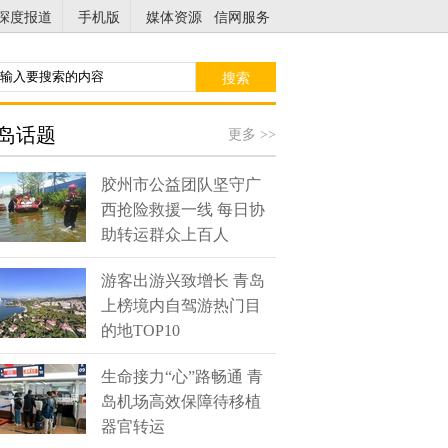
深度报道
手机版
媒体资源
信网服务
搜索
岛话题
更多 >>
胶州市公益团队坚守广
西抢险救援一线 每日协
助转运群众上百人
游客出游兴致增长 青岛
上榜境内自驾游热门目
的地TOP10
生命接力“心”路畅通 青
岛机场高效保障待移植
器官转运