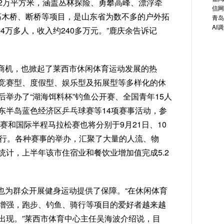
2万平方米，涵盖丛林探险、勇攀高峰、漂浮牵
信网
荡木桥、断桥等项目，是山东省为数不多的户外拓
青岛
AI
4万多人，收入约240多万元。”鹿庆余告诉记
商机，也掀起了莱西市休闲体育运动发展的热
竞赛型、度假型、娱乐型及拓展型等多样化的休
举办了“湖海饵料杯”钓鱼公开赛、全国青年15人
东半岛蓝色经济区乒乓球赛等14项赛事活动，参
赛和国际半程马拉松赛也将分别于9月21日、10
举行。各种赛事的举办，汇聚了大量的人流、物
统计，上半年该市住宿业和餐饮业增加值完成5.2
也为群众开展健身运动提供了保障。“在休闲体育
增强，跑步、钓鱼、骑行等项目的爱好者越来越
出现。”莱西市体育中心主任吴海波介绍说，目