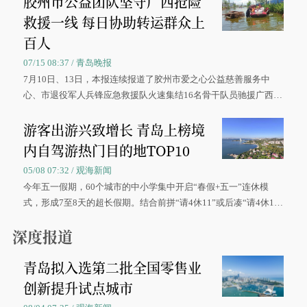
胶州市公益团队坚守广西抢险
救援一线 每日协助转运群众上
百人
07/15 08:37 / 青岛晚报
7月10日、13日，本报连续报道了胶州市爱之心公益慈善服务中
心、市退役军人兵锋应急救援队火速集结16名骨干队员驰援广西灾
区、奋战在抢险一线的故事，得到众多读者点赞。
游客出游兴致增长 青岛上榜境
内自驾游热门目的地TOP10
05/08 07:32 / 观海新闻
今年五一假期，60个城市的中小学集中开启“春假+五一”连休模
式，形成7至8天的超长假期。结合前拼“请4休11”或后凑“请4休1
0”的拼假方案，带动游客出游兴致增长。
深度报道
青岛拟入选第二批全国零售业
创新提升试点城市