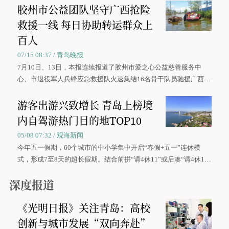
胶州市公益团队坚守广西抢险
救援一线 每日协助转运群众上
百人
07/15 08:37 / 青岛晚报
7月10日、13日，本报连续报道了胶州市爱之心公益慈善服务中
心、市退役军人兵锋应急救援队火速集结16名骨干队员驰援广西灾
区、奋战在抢险一线的故事，得到众多读者点赞。
游客出游兴致增长 青岛上榜境
内自驾游热门目的地TOP10
05/08 07:32 / 观海新闻
今年五一假期，60个城市的中小学集中开启“春假+五一”连休模
式，形成7至8天的超长假期。结合前拼“请4休11”或后凑“请4休1
0”的拼假方案，带动游客出游兴致增长。
深度报道
《光明日报》关注青岛：高校
创新与城市发展“双向奔赴”