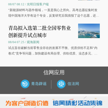
08/07 08:12 / 光明日报客户端
“新能源材料与器件领域，一直是我心之所向。高考志愿征集时发
现中国海洋大学有这个专业，反复研究后我填报了这个志愿，还真
被录取了。”今年7月，来自山西的学子郝君豪，如愿收到中国海洋
青岛拟入选第二批全国零售业
大学材料科学与工程学院材料类专业的录取通知书。
创新提升试点城市
08/04 07:25 / 观海新闻
试点旨在破解当前零售业存在的发展不平衡、优质供给不足和“内
卷式”竞争等问题，加快建设布局合理、供给优质、业态多元、智
慧便捷、竞争有序的现代零售体系。
信网应用