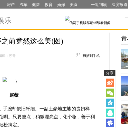
房产
汽车
健康
教育
婚嫁
美食
一追到底
深度报道
娱乐
青
之前竟然这么美(图)
编辑：苏青
扫描到手机
分享
赵薇
，手腕却依旧纤细。一副土豪地主婆的贵妇样，
距咧。只要瘦点，稍微漂亮点，化个妆，善于利
轻松搞定。