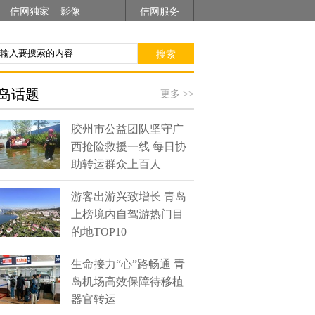
信网独家
影像
信网服务
搜索
岛话题
更多 >>
胶州市公益团队坚守广
西抢险救援一线 每日协
助转运群众上百人
游客出游兴致增长 青岛
上榜境内自驾游热门目
的地TOP10
生命接力“心”路畅通 青
岛机场高效保障待移植
器官转运