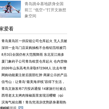
青岛跳伞基地跻身全国
前三 “低空+”打开文旅想
象空间
家爱看
青岛黄岛区一供应链公司仓库起火 无人员被
困和伤亡
深圳一盒马门店采购抽检不合格铝箔纸被罚
企业罚款500元相关责任人罚款50元
8月3日全国仍有大范围降雨 东北至江南多
地高温闷热持续
厦门象屿子公司青岛租赁仓库起火 仓内货物
足额投保，理赔工作推进中
2026年山东高考共录取872368人 比去年增
加2.7万余人
网购动能素注射后面部红肿 商家公示的产品
备案编号张冠李戴且已注销
信号山：让青岛“最美海岸线”容得下生活，
也留得住风景
青岛文旅发布7月投诉通报 14家旅行社被点
名曝光
西塔老太太烤肉辣椒面里发现活蠼螋（qú
sōu） 店方赔了一千元又请顾客再吃一顿
滨海气候出圈！青岛凭清凉优势跻身暑期热
门目的地TOP4
手机版