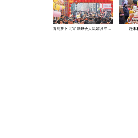
青岛萝卜·元宵·糖球会人流如织 年味浓郁
赶李