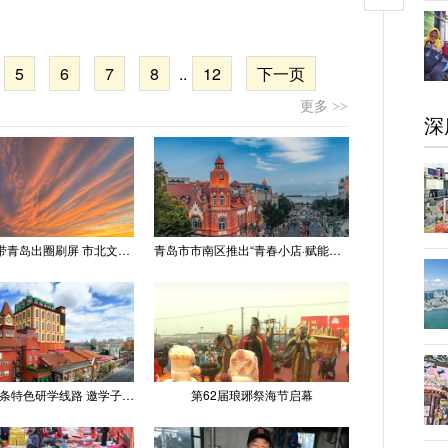
5
6
7
8
..
12
下一页
更多 >>
深
“世纪晚霞”带青岛出圈刷屏 市北文旅推出精品线路
青岛市市南区推出“青春小店·赋能计划” 聚满青岛温情
青岛推出十条特色研学线路 邀学子逐梦深蓝探知山海
第62届琅琊祭海节启幕