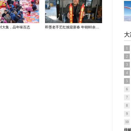
村大集，品年味百态
即墨老手艺红烛迎新春 年销80余吨供不应求
大
1
2
3
4
5
6
7
8
9
10
信网