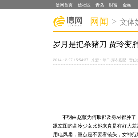
信网首页
信社区
青岛
财富
金融
网闻
>
文体
岁月是把杀猪刀 贾玲变胖
2014-12-27 15:54:37
来源：每日-穿衣搭配
责任
不明白赵薇为何脸部及身材都肿了
跟左图的高冷少女比起来真是有好大差
用电风扇，重点是不要看镜头，女神范