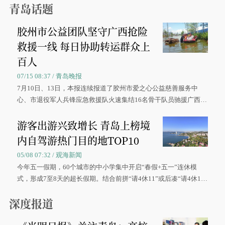
青岛话题
胶州市公益团队坚守广西抢险
救援一线 每日协助转运群众上
百人
07/15 08:37 / 青岛晚报
7月10日、13日，本报连续报道了胶州市爱之心公益慈善服务中
心、市退役军人兵锋应急救援队火速集结16名骨干队员驰援广西灾
区、奋战在抢险一线的故事，得到众多读者点赞。
游客出游兴致增长 青岛上榜境
内自驾游热门目的地TOP10
05/08 07:32 / 观海新闻
今年五一假期，60个城市的中小学集中开启“春假+五一”连休模
式，形成7至8天的超长假期。结合前拼“请4休11”或后凑“请4休1
0”的拼假方案，带动游客出游兴致增长。
深度报道