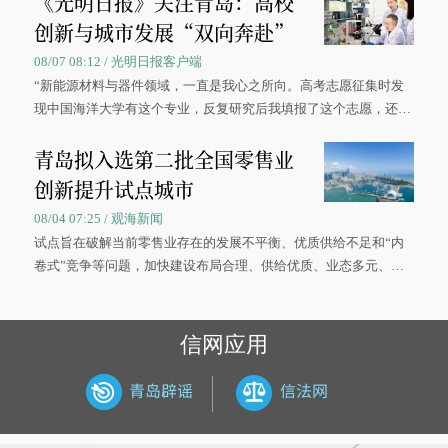
《光明日报》关注青岛：高校
创新与城市发展“双向奔赴”
08/07 08:12 / 光明日报客户端
“新能源材料与器件领域，一直是我心之所向。高考志愿征集时发
现中国海洋大学有这个专业，反复研究后我填报了这个志愿，还真
被录取了。”今年7月，来自山西的学子郝君豪，如愿收到中国海洋
青岛拟入选第二批全国零售业
大学材料科学与工程学院材料类专业的录取通知书。
创新提升试点城市
08/04 07:25 / 观海新闻
试点旨在破解当前零售业存在的发展不平衡、优质供给不足和“内
卷式”竞争等问题，加快建设布局合理、供给优质、业态多元、智
慧便捷、竞争有序的现代零售体系。
信网应用