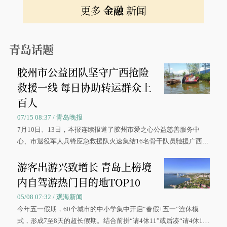
更多
金融
新闻
青岛话题
胶州市公益团队坚守广西抢险
救援一线 每日协助转运群众上
百人
07/15 08:37 / 青岛晚报
7月10日、13日，本报连续报道了胶州市爱之心公益慈善服务中
心、市退役军人兵锋应急救援队火速集结16名骨干队员驰援广西灾
区、奋战在抢险一线的故事，得到众多读者点赞。
游客出游兴致增长 青岛上榜境
内自驾游热门目的地TOP10
05/08 07:32 / 观海新闻
今年五一假期，60个城市的中小学集中开启“春假+五一”连休模
式，形成7至8天的超长假期。结合前拼“请4休11”或后凑“请4休1