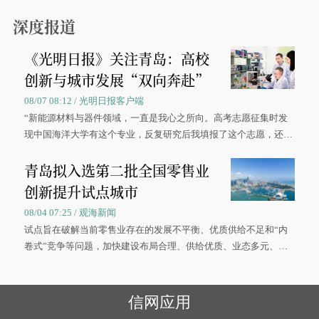
0”的拼假方案，带动游客出游兴致增长。
深度报道
《光明日报》关注青岛：高校
创新与城市发展“双向奔赴”
08/07 08:12 / 光明日报客户端
“新能源材料与器件领域，一直是我心之所向。高考志愿征集时发
现中国海洋大学有这个专业，反复研究后我填报了这个志愿，还真
被录取了。”今年7月，来自山西的学子郝君豪，如愿收到中国海洋
青岛拟入选第二批全国零售业
大学材料科学与工程学院材料类专业的录取通知书。
创新提升试点城市
08/04 07:25 / 观海新闻
试点旨在破解当前零售业存在的发展不平衡、优质供给不足和“内
卷式”竞争等问题，加快建设布局合理、供给优质、业态多元、智
慧便捷、竞争有序的现代零售体系。
信网应用