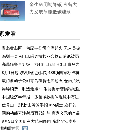
全生命周期降碳 青岛大
力发展节能低碳建筑
家爱看
青岛黄岛区一供应链公司仓库起火 无人员被
困和伤亡
深圳一盒马门店采购抽检不合格铝箔纸被罚
企业罚款500元相关责任人罚款50元
高温预警再升级！7月31日到8月3日 青岛内
陆地区将出现37°C以上高温天气
8月1日起 涉及脑机接口等488项国家标准将
实施
厦门象屿子公司青岛租赁仓库起火 仓内货物
足额投保，理赔工作推进中
诱导消费、制造焦虑 中消协提示警惕私域医
药广告骗局
中国经济半年报：多领域数据体现稳中有进
信号山：别让“山姆骑手招985硕士”这样的
流量噱头，消解教育本该有的分量
网购动能素注射后面部红肿 商家公示的产品
备案编号张冠李戴且已注销
8月3日全国仍有大范围降雨 东北至江南多
地高温闷热持续
手机版