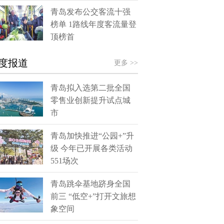
青岛发布公交客流十强
榜单 1路线年度客流量登
顶榜首
度报道
更多 >>
青岛拟入选第二批全国
零售业创新提升试点城
市
青岛加快推进“公园+”升
级 今年已开展各类活动
551场次
青岛跳伞基地跻身全国
前三 “低空+”打开文旅想
象空间