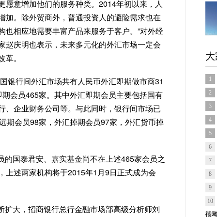
愿意增加他们的服务种类。2014年初以来，人
增加。除外贸商外，普通投资人的避险需求也在
构也相应地需要丰富产品来服务于客户。”对外经
家赵庆明也表示，未来多元化的外汇市场一定会
大
改革。
，中国银行间外汇市场共有人民币外汇即期做市商31
1
期会员465家。其中外汇即期会员主要包括国有
2
行、企业财务公司等。与此同时，银行间市场已
3
远期会员98家，外汇掉期会员97家，外汇货币掉
4
5
6
员的国泰君安、嘉实基金尚不在上述465家会员之
7
上述两家机构将于2015年1月9日正式成为会
8
9
10
断扩大，招商银行总行金融市场部高级分析师刘
信网