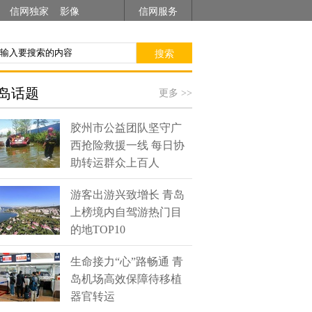
信网独家
影像
信网服务
搜索
岛话题
更多 >>
胶州市公益团队坚守广
西抢险救援一线 每日协
助转运群众上百人
游客出游兴致增长 青岛
上榜境内自驾游热门目
的地TOP10
生命接力“心”路畅通 青
岛机场高效保障待移植
器官转运