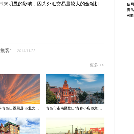
带来明显的影响，因为外汇交易量较大的金融机
信网
青岛
AI
揽客"
2014/11/23
更多 >>
“世纪晚霞”带青岛出圈刷屏 市北文旅推出精品线路
青岛市市南区推出“青春小店·赋能计划” 聚满青岛温情