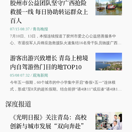
胶州市公益团队坚守广西抢险
救援一线 每日协助转运群众上
百人
07/15 08:37 / 青岛晚报
7月10日、13日，本报连续报道了胶州市爱之心公益慈善服务中
心、市退役军人兵锋应急救援队火速集结16名骨干队员驰援广西灾
区、奋战在抢险一线的故事，得到众多读者点赞。
游客出游兴致增长 青岛上榜境
内自驾游热门目的地TOP10
05/08 07:32 / 观海新闻
今年五一假期，60个城市的中小学集中开启“春假+五一”连休模
式，形成7至8天的超长假期。结合前拼“请4休11”或后凑“请4休1
0”的拼假方案，带动游客出游兴致增长。
深度报道
《光明日报》关注青岛：高校
创新与城市发展“双向奔赴”