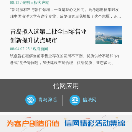
08:12 / 光明日报客户端
“新能源材料与器件领域，一直是我心之所向。高考志愿征集时发
现中国海洋大学有这个专业，反复研究后我填报了这个志愿，还真
被录取了。”今年7月，来自山西的学子郝君豪，如愿收到中国海洋
青岛拟入选第二批全国零售业
大学材料科学与工程学院材料类专业的录取通知书。
创新提升试点城市
08/04 07:25 / 观海新闻
试点旨在破解当前零售业存在的发展不平衡、优质供给不足和“内
卷式”竞争等问题，加快建设布局合理、供给优质、业态多元、智
慧便捷、竞争有序的现代零售体系。
信网应用