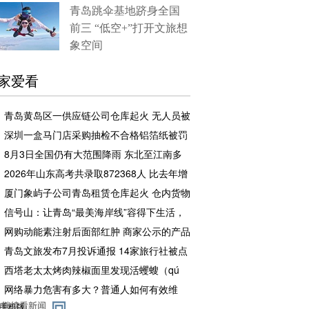
青岛跳伞基地跻身全国
前三 “低空+”打开文旅想
象空间
家爱看
青岛黄岛区一供应链公司仓库起火 无人员被
困和伤亡
深圳一盒马门店采购抽检不合格铝箔纸被罚
企业罚款500元相关责任人罚款50元
8月3日全国仍有大范围降雨 东北至江南多
地高温闷热持续
2026年山东高考共录取872368人 比去年增
加2.7万余人
厦门象屿子公司青岛租赁仓库起火 仓内货物
足额投保，理赔工作推进中
信号山：让青岛“最美海岸线”容得下生活，
也留得住风景
网购动能素注射后面部红肿 商家公示的产品
备案编号张冠李戴且已注销
青岛文旅发布7月投诉通报 14家旅行社被点
名曝光
西塔老太太烤肉辣椒面里发现活蠼螋（qú
sōu） 店方赔了一千元又请顾客再吃一顿
网络暴力危害有多大？普通人如何有效维
权？专家解读
手机版