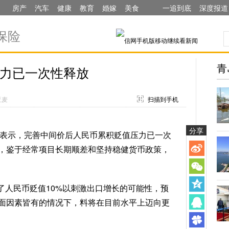
房产
汽车
健康
教育
婚嫁
美食
一追到底
深度报道
保险
青
力已一次性释放
亚麦
扫描到手机
分享
风会表示，完善中间价后人民币累积贬值压力已一次
，鉴于经常项目长期顺差和坚持稳健货币政策，
了人民币贬值10%以刺激出口增长的可能性，预
面因素皆有的情况下，料将在目前水平上迈向更