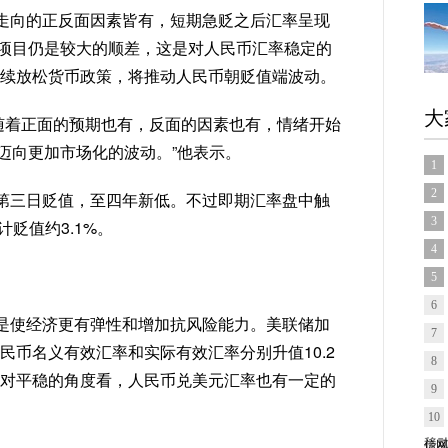
走向的正反面因素皆有，短期急贬之后汇率呈现
项目仍是较大的顺差，这是对人民币汇率稳定的
继续放松货币政策，将推动人民币朝贬值端波动。
大
后随着正面的预期也有，反面的因素也有，情绪开始
迈向更加市场化的波动。”他表示。
1
2
第三日贬值，至四年新低。不过即期汇率盘中触
3
计贬值约3.1%。
4
5
6
是使经济更有弹性和增加抗风险能力。美联储加
7
人民币名义有效汇率和实际有效汇率分别升值10.2
8
率相对平稳的角度看，人民币兑美元汇率也有一定的
9
10
信网