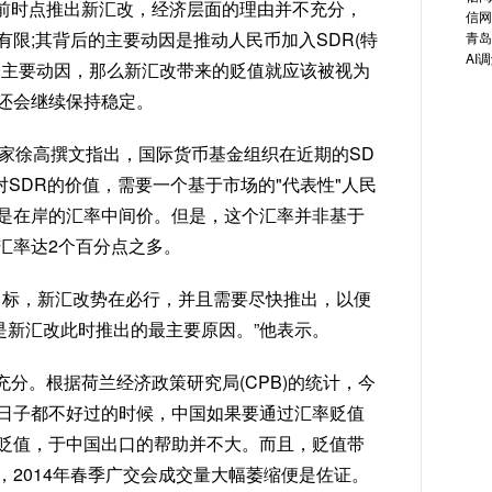
前时点推出新汇改，经济层面的理由并不充分，
信网
限;其背后的主要动因是推动人民币加入SDR(特
青岛
AI
是主要动因，那么新汇改带来的贬值就应该被视为
还会继续保持稳定。
经济学家徐高撰文指出，国际货币基金组织在近期的SD
SDR的价值，需要一个基于市场的"代表性"人民
是在岸的汇率中间价。但是，这个汇率并非基于
汇率达2个百分点之多。
目标，新汇改势在必行，并且需要尽快推出，以便
是新汇改此时推出的最主要原因。”他表示。
分。根据荷兰经济政策研究局(CPB)的统计，今
日子都不好过的时候，中国如果要通过汇率贬值
贬值，于中国出口的帮助并不大。而且，贬值带
2014年春季广交会成交量大幅萎缩便是佐证。