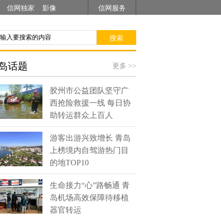
信网独家
影像
信网服务
搜索
岛话题
更多 >>
胶州市公益团队坚守广
西抢险救援一线 每日协
助转运群众上百人
游客出游兴致增长 青岛
上榜境内自驾游热门目
的地TOP10
生命接力“心”路畅通 青
岛机场高效保障待移植
器官转运