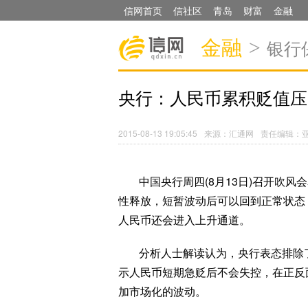
信网首页
信社区
青岛
财富
金融
金融
>
银行
央行：人民币累积贬值压
2015-08-13 19:05:45
来源：汇通网
责任编辑：
中国央行周四(8月13日)召开吹
性释放，短暂波动后可以回到正常状态
人民币还会进入上升通道。
分析人士解读认为，央行表态排除
示人民币短期急贬后不会失控，在正反
加市场化的波动。