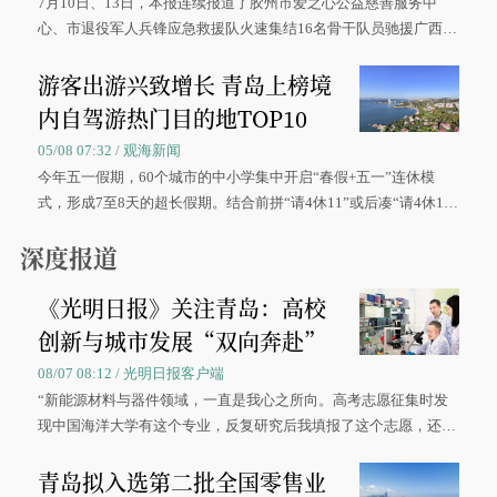
7月10日、13日，本报连续报道了胶州市爱之心公益慈善服务中
心、市退役军人兵锋应急救援队火速集结16名骨干队员驰援广西灾
区、奋战在抢险一线的故事，得到众多读者点赞。
游客出游兴致增长 青岛上榜境
内自驾游热门目的地TOP10
05/08 07:32 / 观海新闻
今年五一假期，60个城市的中小学集中开启“春假+五一”连休模
式，形成7至8天的超长假期。结合前拼“请4休11”或后凑“请4休1
0”的拼假方案，带动游客出游兴致增长。
深度报道
《光明日报》关注青岛：高校
创新与城市发展“双向奔赴”
08/07 08:12 / 光明日报客户端
“新能源材料与器件领域，一直是我心之所向。高考志愿征集时发
现中国海洋大学有这个专业，反复研究后我填报了这个志愿，还真
被录取了。”今年7月，来自山西的学子郝君豪，如愿收到中国海洋
青岛拟入选第二批全国零售业
大学材料科学与工程学院材料类专业的录取通知书。