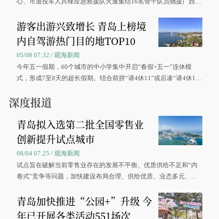
心、市退役军人兵锋应急救援队火速集结16名骨干队员驰援广西灾
区、奋战在抢险一线的故事，得到众多读者点赞。
游客出游兴致增长 青岛上榜境
内自驾游热门目的地TOP10
05/08 07:32 / 观海新闻
今年五一假期，60个城市的中小学集中开启“春假+五一”连休模
式，形成7至8天的超长假期。结合前拼“请4休11”或后凑“请4休1
0”的拼假方案，带动游客出游兴致增长。
深度报道
青岛拟入选第二批全国零售业
创新提升试点城市
08/04 07:25 / 观海新闻
试点旨在破解当前零售业存在的发展不平衡、优质供给不足和“内
卷式”竞争等问题，加快建设布局合理、供给优质、业态多元、智
慧便捷、竞争有序的现代零售体系。
青岛加快推进“公园+”升级 今
年已开展各类活动551场次