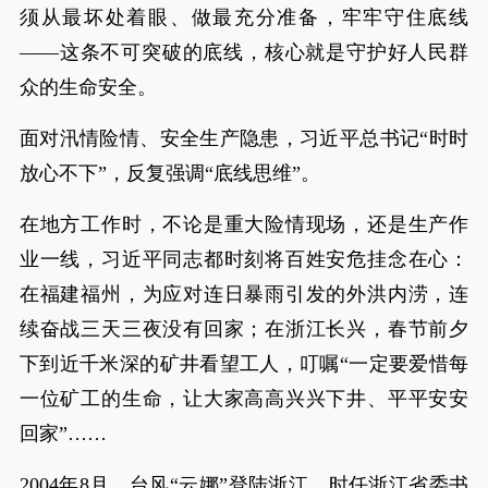
须从最坏处着眼、做最充分准备，牢牢守住底线
——这条不可突破的底线，核心就是守护好人民群
众的生命安全。
面对汛情险情、安全生产隐患，习近平总书记“时时
放心不下”，反复强调“底线思维”。
在地方工作时，不论是重大险情现场，还是生产作
业一线，习近平同志都时刻将百姓安危挂念在心：
在福建福州，为应对连日暴雨引发的外洪内涝，连
续奋战三天三夜没有回家；在浙江长兴，春节前夕
下到近千米深的矿井看望工人，叮嘱“一定要爱惜每
一位矿工的生命，让大家高高兴兴下井、平平安安
回家”……
2004年8月，台风“云娜”登陆浙江，时任浙江省委书