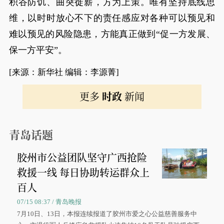
积谷防饥、曲突徙薪，方为上策。唯有坚持底线思
维，以时时放心不下的责任感应对各种可以预见和
难以预见的风险隐患，方能真正做到“促一方发展、
保一方平安”。
[来源：新华社 编辑：李源菁]
更多
时政
新闻
青岛话题
胶州市公益团队坚守广西抢险
救援一线 每日协助转运群众上
百人
07/15 08:37 / 青岛晚报
7月10日、13日，本报连续报道了胶州市爱之心公益慈善服务中