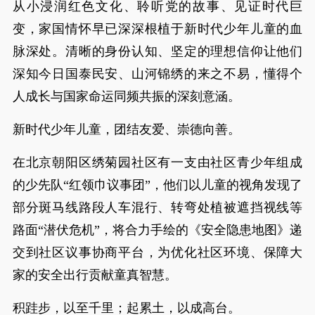
从小浸润红色文化、聆听党的故事、见证时代巨
变，家国情怀早已深深根植于新时代少年儿童的血
脉深处。清晰的身份认知、坚定的理想信仰让他们
深知今日国泰民安、山河锦绣的来之不易，懂得个
人成长与国家命运同频共振的深刻意涵。
新时代少年儿童，团结友爱、崇德向善。
在北京朝阳区绣菊园社区有一支由社区青少年组成
的少先队“红领巾议事团”，他们以儿童的视角发现了
部分斑马线路段人车混行、转弯处植被遮挡视线等
路面“潜伏危机”，将合力手绘的《安全隐患地图》递
交到社区议事协商平台，为优化社区环境、保障大
家的安全出行贡献童真智慧。
积跬步，以至千里；起累土，以成高台。