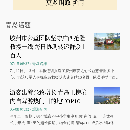
更多
时政
新闻
青岛话题
胶州市公益团队坚守广西抢险
救援一线 每日协助转运群众上
百人
07/15 08:37 / 青岛晚报
7月10日、13日，本报连续报道了胶州市爱之心公益慈善服务中
心、市退役军人兵锋应急救援队火速集结16名骨干队员驰援广西灾
区、奋战在抢险一线的故事，得到众多读者点赞。
游客出游兴致增长 青岛上榜境
内自驾游热门目的地TOP10
05/08 07:32 / 观海新闻
今年五一假期，60个城市的中小学集中开启“春假+五一”连休模
式，形成7至8天的超长假期。结合前拼“请4休11”或后凑“请4休1
0”的拼假方案，带动游客出游兴致增长。