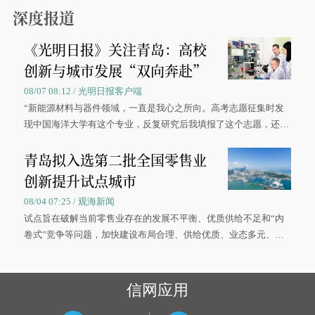
深度报道
《光明日报》关注青岛：高校
创新与城市发展“双向奔赴”
08/07 08:12 / 光明日报客户端
“新能源材料与器件领域，一直是我心之所向。高考志愿征集时发
现中国海洋大学有这个专业，反复研究后我填报了这个志愿，还真
被录取了。”今年7月，来自山西的学子郝君豪，如愿收到中国海洋
青岛拟入选第二批全国零售业
大学材料科学与工程学院材料类专业的录取通知书。
创新提升试点城市
08/04 07:25 / 观海新闻
试点旨在破解当前零售业存在的发展不平衡、优质供给不足和“内
卷式”竞争等问题，加快建设布局合理、供给优质、业态多元、智
慧便捷、竞争有序的现代零售体系。
信网应用