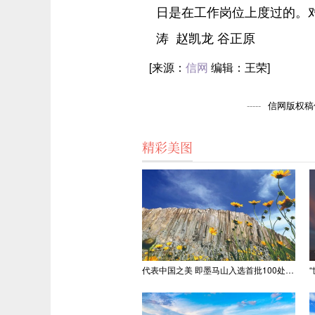
日是在工作岗位上度过的。
涛 赵凯龙 谷正原
[来源：
信网
编辑：王荣]
信网版权稿件
精彩美图
代表中国之美 即墨马山入选首批100处“美丽中国打卡点”