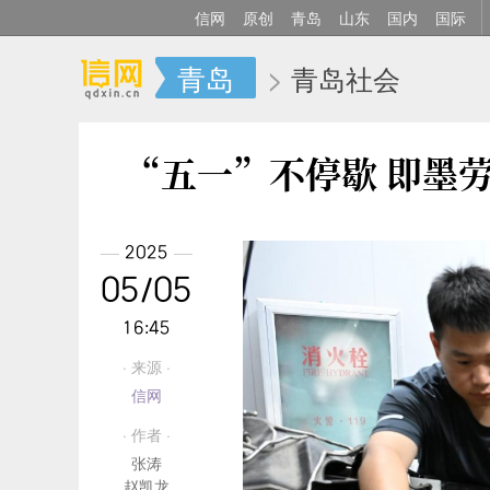
信网
原创
青岛
山东
国内
国际
青岛
>
青岛社会
“五一”不停歇 即墨
2025
05/05
16:45
· 来源 ·
信网
· 作者 ·
张涛
赵凯龙