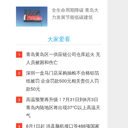
全生命周期降碳 青岛大
力发展节能低碳建筑
大家爱看
青岛黄岛区一供应链公司仓库起火 无
1
人员被困和伤亡
深圳一盒马门店采购抽检不合格铝箔
2
纸被罚 企业罚款500元相关责任人罚
款50元
高温预警再升级！7月31日到8月3日
3
青岛内陆地区将出现37°C以上高温天
气
8月1日起 涉及脑机接口等488项国家
4