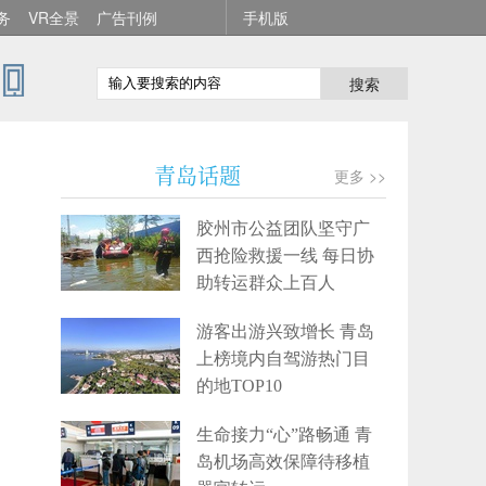
务
VR全景
广告刊例
手机版
搜索
青岛话题
更多 >>
胶州市公益团队坚守广
西抢险救援一线 每日协
助转运群众上百人
游客出游兴致增长 青岛
上榜境内自驾游热门目
的地TOP10
生命接力“心”路畅通 青
岛机场高效保障待移植