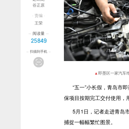
谷正原
· 责编 ·
王荣
阅读量
25849
扫描到手机
即墨区一家汽车
“五一”小长假，青岛市
保项目按期完工交付使用，
5月1日，记者走进青岛
捕捉一幅幅繁忙图景。