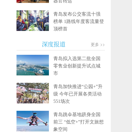
器官转运
青岛发布公交客流十强
榜单 1路线年度客流量登
顶榜首
深度报道
更多 >>
青岛拟入选第二批全国
零售业创新提升试点城
市
青岛加快推进“公园+”升
级 今年已开展各类活动
551场次
青岛跳伞基地跻身全国
前三 “低空+”打开文旅想
象空间