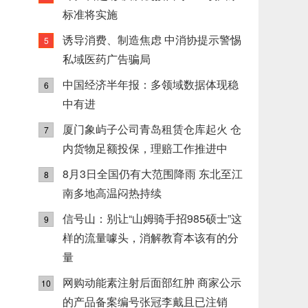
标准将实施
诱导消费、制造焦虑 中消协提示警惕
5
私域医药广告骗局
中国经济半年报：多领域数据体现稳
6
中有进
厦门象屿子公司青岛租赁仓库起火 仓
7
内货物足额投保，理赔工作推进中
8月3日全国仍有大范围降雨 东北至江
8
南多地高温闷热持续
信号山：别让“山姆骑手招985硕士”这
9
样的流量噱头，消解教育本该有的分
量
网购动能素注射后面部红肿 商家公示
10
的产品备案编号张冠李戴且已注销