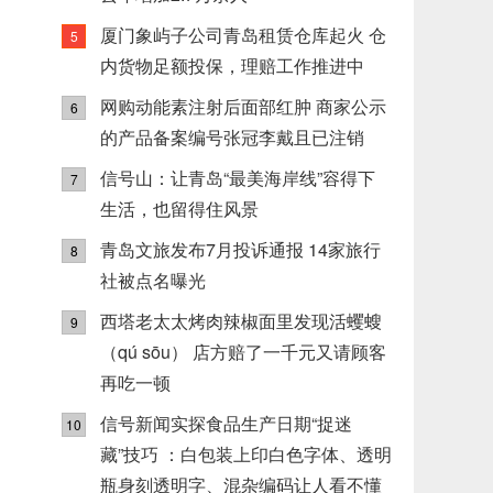
厦门象屿子公司青岛租赁仓库起火 仓
5
内货物足额投保，理赔工作推进中
网购动能素注射后面部红肿 商家公示
6
的产品备案编号张冠李戴且已注销
信号山：让青岛“最美海岸线”容得下
7
生活，也留得住风景
青岛文旅发布7月投诉通报 14家旅行
8
社被点名曝光
西塔老太太烤肉辣椒面里发现活蠼螋
9
（qú sōu） 店方赔了一千元又请顾客
再吃一顿
信号新闻实探食品生产日期“捉迷
10
藏”技巧 ：白包装上印白色字体、透明
瓶身刻透明字、混杂编码让人看不懂