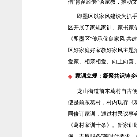
借“育苗经验”谈家教，推动
即墨区以家风建设为抓手
区开展了家规家训、家书家
《即墨区“传承优良家风 共
区好家庭好家教好家风主题
爱家、相亲相爱、向上向善
家训立规：凝聚共识铸乡
龙山街道前东葛村自古
便是前东葛村，村内现存《葛
同修订家训，通过村民议事
《葛村家训十条》。新家训既
保、志愿服务”等时代要求。