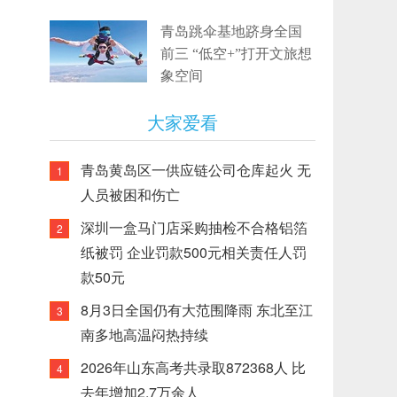
青岛跳伞基地跻身全国
前三 “低空+”打开文旅想
象空间
大家爱看
青岛黄岛区一供应链公司仓库起火 无
1
人员被困和伤亡
深圳一盒马门店采购抽检不合格铝箔
2
纸被罚 企业罚款500元相关责任人罚
款50元
8月3日全国仍有大范围降雨 东北至江
3
南多地高温闷热持续
2026年山东高考共录取872368人 比
4
去年增加2.7万余人