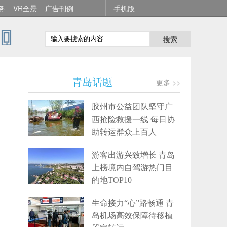
务
VR全景
广告刊例
手机版
搜索
青岛话题
更多 >>
胶州市公益团队坚守广
西抢险救援一线 每日协
助转运群众上百人
游客出游兴致增长 青岛
上榜境内自驾游热门目
的地TOP10
生命接力“心”路畅通 青
岛机场高效保障待移植