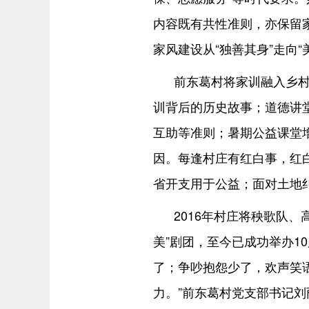
内容既有共性准则，亦保留家
家风建设从“独善其身”走向“
前东葛村将家训融入乡村
训背后的历史故事；道德讲堂
互助等准则；暑期公益课堂增
因。每逢村庄有红白事，红白
省开支用于公益；面对土地纠
2016年村庄将秧歌队
美”剧团，至今已成功举办1
了；争吵抱怨少了，欢声笑
力。”前东葛村党支部书记刘