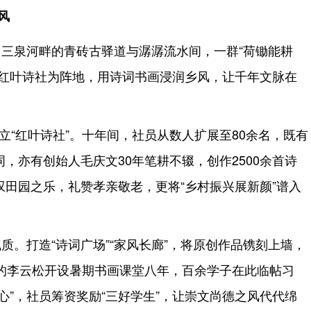
风
三泉河畔的青砖古驿道与潺潺流水间，一群“荷锄能耕
以红叶诗社为阵地，用诗词书画浸润乡风，让千年文脉在
创立“红叶诗社”。十年间，社员从数人扩展至80余名，既有
，亦有创始人毛庆文30年笔耕不辍，创作2500余首诗
田园之乐，礼赞孝亲敬老，更将“乡村振兴展新颜”谱入
质。打造“诗词广场”“家风长廊”，将原创作品镌刻上墙，
岁的李云松开设暑期书画课堂八年，百余学子在此临帖习
心”，社员筹资奖励“三好学生”，让崇文尚德之风代代绵