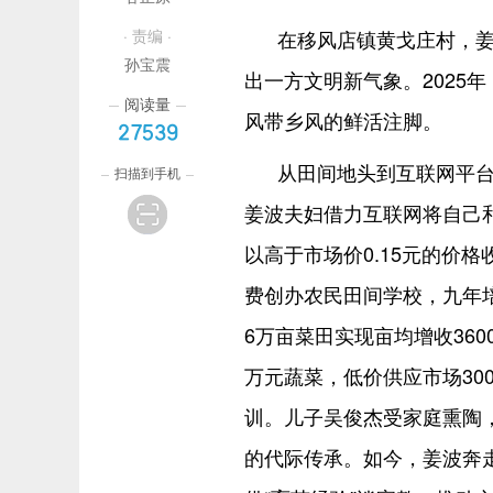
· 责编 ·
在移风店镇黄戈庄村，
孙宝震
出一方文明新气象。2025年
阅读量
风带乡风的鲜活注脚。
27539
从田间地头到互联网平台
扫描到手机
姜波夫妇借力互联网将自己
以高于市场价0.15元的价格
费创办农民田间学校，九年培
6万亩菜田实现亩均增收36
万元蔬菜，低价供应市场30
训。儿子吴俊杰受家庭熏陶，
的代际传承。如今，姜波奔走