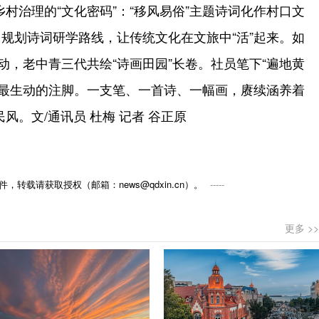
村治理的“文化密码”：“移风易俗”主题诗词化作村口文
，规划诗词研学路线，让传统文化在文旅中“活”起来。如
联动，老中青三代共绘“诗画田园”长卷。社员笔下“遍地黄
明最生动的注脚。一支笔、一首诗、一幅画，赓续涵养着
风。文/通讯员 杜梅 记者 谷正原
，转载请获取授权（邮箱：news@qdxin.cn）。
更多 >>