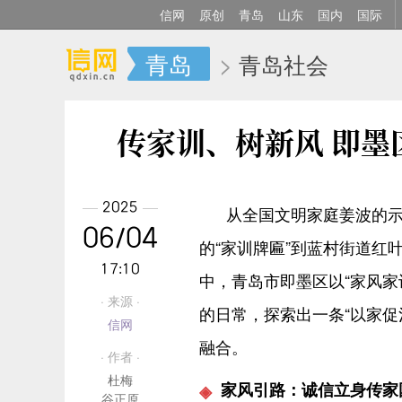
信网
原创
青岛
山东
国内
国际
青岛
>
青岛社会
传家训、树新风 即
2025
从全国文明家庭姜波的示
06/04
的“家训牌匾”到蓝村街道红
17:10
中，青岛市即墨区以“家风家
· 来源 ·
的日常，探索出一条“以家促
信网
融合。
· 作者 ·
杜梅
家风引路：诚信立身传家
谷正原