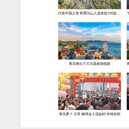
代表中国之美 即墨马山入选首批100处“美丽中国打卡点”
青岛推出六大主题旅游线路
青岛萝卜·元宵·糖球会人流如织 年味浓郁