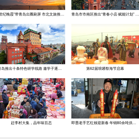
“世纪晚霞”带青岛出圈刷屏 市北文旅推出精品线路
青岛市市南区推出“青春小店·赋能计划” 聚满青岛温情
青岛推出十条特色研学线路 邀学子逐梦深蓝探知山海
第62届琅琊祭海节启幕
赶李村大集，品年味百态
即墨老手艺红烛迎新春 年销80余吨供不应求