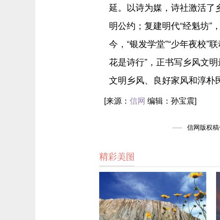
延。以诗为媒，诗社激活了乡
明公约；复建明代“经魁坊”
今，“银发学堂”“少年夜校”
花是诗行”，正书写乡风文
文明乡风、良好家风和淳朴民
[来源：
信网
编辑：孙宝震]
信网版权稿件
精彩美图