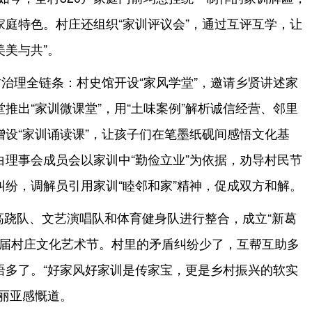
庭特色。村庄还组织“家训评议会”，通过互评互学，让
美美与共”。
治理全链条：村史馆开设“家风学堂”，邀请乡贤讲述家
推出“家训微课堂”，用“土味案例”解析诚信经营、邻里
设“家训诵读课”，让孩子们在笔墨纸砚间感悟文化基
理事会成员会以家训中“勤俭立业”为依据，劝导村民节
纷，调解员引用家训“睦邻和家”精神，促成双方和解。
、高跷队、文艺演唱队和体育健身队进行整合，成立“新葛
0届村庄文化艺术节。村里的矛盾纠纷少了，互帮互助多
语多了。“好家风好家训是传家宝，更是乡村振兴的软实
丽亚感慨道。