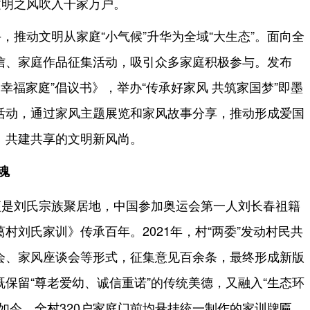
文明之风吹入千家万户。
，推动文明从家庭“小气候”升华为全域“大生态”。面向全
信、家庭作品征集活动，吸引众多家庭积极参与。发布
建幸福家庭”倡议书》，举办“传承好家风 共筑家国梦”即墨
活动，通过家风主题展览和家风故事分享，推动形成爱国
、共建共享的文明新风尚。
魂
便是刘氏宗族聚居地，中国参加奥运会第一人刘长春祖籍
村刘氏家训》传承百年。2021年，村“两委”发动村民共
会、家风座谈会等形式，征集意见百余条，最终形成新版
保留“尊老爱幼、诚信重诺”的传统美德，又融入“生态环
如今，全村320户家庭门前均悬挂统一制作的家训牌匾，