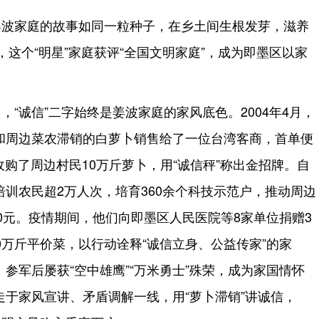
姜波家庭的故事如同一粒种子，在乡土间生根发芽，滋养
，这个“明星”家庭获评“全国文明家庭”，成为即墨区以家
，“诚信”二字始终是姜波家庭的家风底色。2004年4月，
和周边菜农滞销的白萝卜销售给了一位台湾客商，首单便
收购了周边村民10万斤萝卜，用“诚信秤”称出金招牌。自
训农民超2万人次，培育360余个科技示范户，推动周边
00元。疫情期间，他们向即墨区人民医院等8家单位捐赠3
0万斤平价菜，以行动诠释“诚信立身、公益传家”的家
参军后屡获“空中雄鹰”“万米勇士”殊荣，成为家国情怀
于家风宣讲、矛盾调解一线，用“萝卜滞销”讲诚信，