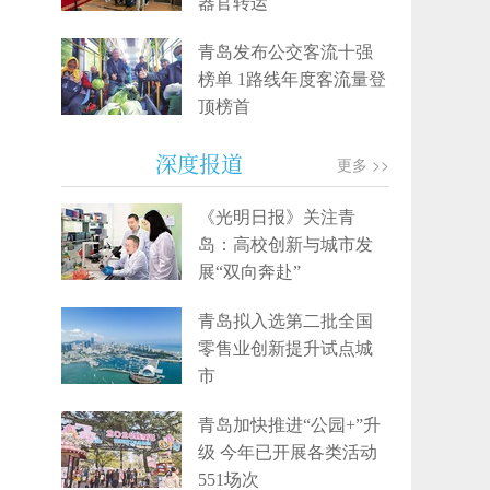
器官转运
青岛发布公交客流十强
榜单 1路线年度客流量登
顶榜首
深度报道
更多 >>
《光明日报》关注青
岛：高校创新与城市发
展“双向奔赴”
青岛拟入选第二批全国
零售业创新提升试点城
市
青岛加快推进“公园+”升
级 今年已开展各类活动
551场次