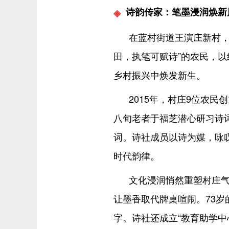
诗韵传家：笔墨浸润焕新
在蓝村街道王演庄新村，
田，执笔可赋诗”的农民，
乡村振兴中焕发新生。
2015年，村庄9位农民
八旬老者于福芝潜心研习诗词
词。诗社成员以诗为媒，咏叹
时代韵律。
文化浸润悄然重塑村庄气
让墨香取代牌桌喧闹。73
字。诗社还成立“教育助学中