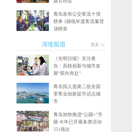
器官转运
青岛发布公交客流十强
榜单 1路线年度客流量登
顶榜首
深度报道
更多 >>
《光明日报》关注青
岛：高校创新与城市发
展“双向奔赴”
青岛拟入选第二批全国
零售业创新提升试点城
市
青岛加快推进“公园+”升
级 今年已开展各类活动
551场次