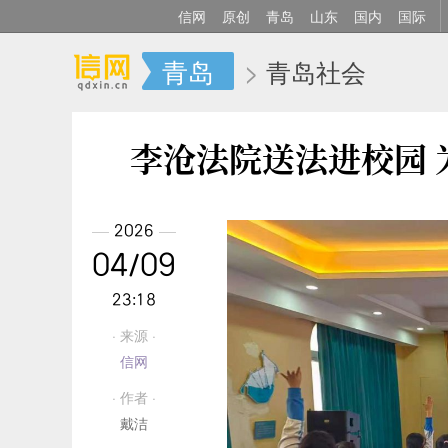
信网
原创
青岛
山东
国内
国际
青岛
>
青岛社会
李沧法院送法进校园
2026
04/09
23:18
· 来源 ·
信网
· 作者 ·
戴洁