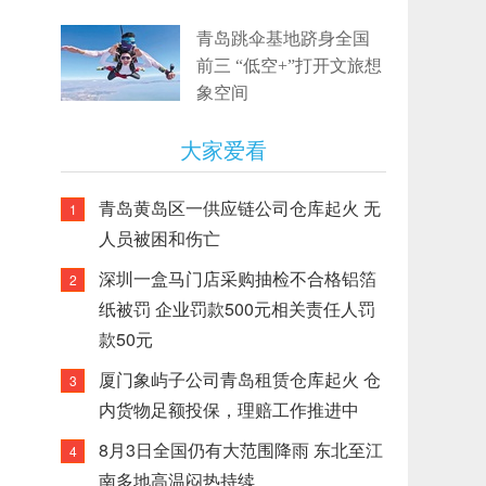
青岛跳伞基地跻身全国
前三 “低空+”打开文旅想
象空间
大家爱看
青岛黄岛区一供应链公司仓库起火 无
1
人员被困和伤亡
深圳一盒马门店采购抽检不合格铝箔
2
纸被罚 企业罚款500元相关责任人罚
款50元
厦门象屿子公司青岛租赁仓库起火 仓
3
内货物足额投保，理赔工作推进中
8月3日全国仍有大范围降雨 东北至江
4
南多地高温闷热持续