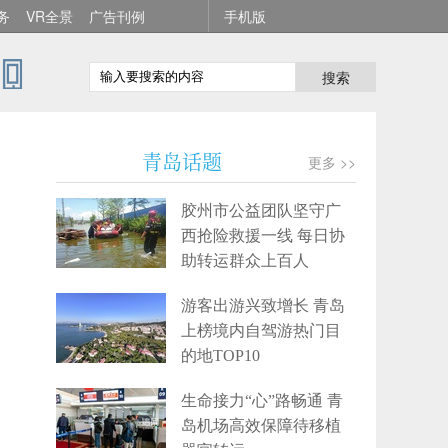
务
VR全景
广告刊例
手机版
搜索
青岛话题
更多 >>
胶州市公益团队坚守广
西抢险救援一线 每日协
助转运群众上百人
游客出游兴致增长 青岛
上榜境内自驾游热门目
的地TOP10
生命接力“心”路畅通 青
岛机场高效保障待移植