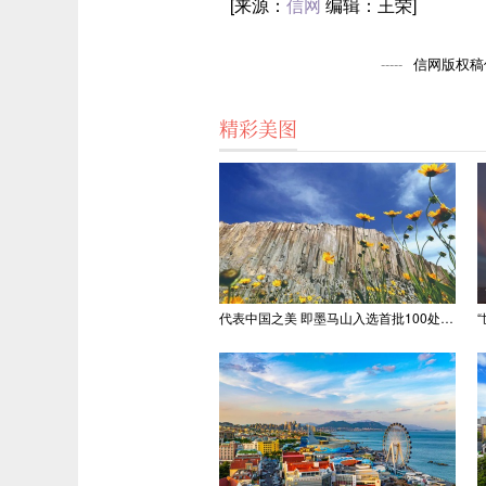
[来源：
信网
编辑：王荣]
信网版权稿件
精彩美图
代表中国之美 即墨马山入选首批100处“美丽中国打卡点”