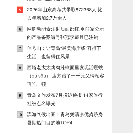
2026年山东高考共录取872368人 比
5
去年增加2.7万余人
网购动能素注射后面部红肿 商家公示
6
的产品备案编号张冠李戴且已注销
信号山：让青岛“最美海岸线”容得下
7
生活，也留得住风景
西塔老太太烤肉辣椒面里发现活蠼螋
8
（qú sōu） 店方赔了一千元又请顾客
再吃一顿
青岛文旅发布7月投诉通报 14家旅行
9
社被点名曝光
滨海气候出圈！青岛凭清凉优势跻身
10
暑期热门目的地TOP4