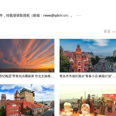
，转载请获取授权（邮箱：news@qdxin.cn）。
更多 >>
“世纪晚霞”带青岛出圈刷屏 市北文旅推出精品线路
青岛市市南区推出“青春小店·赋能计划” 聚满青岛温情