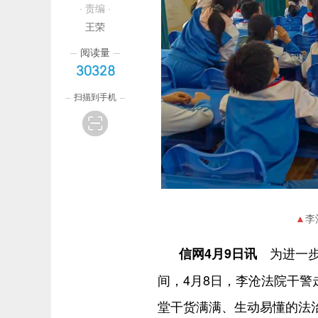
· 责编 ·
王荣
阅读量
30328
扫描到手机
李
为进一步
信网4月9日讯
间，4月8日，李沧法院干
堂干货满满、生动易懂的法