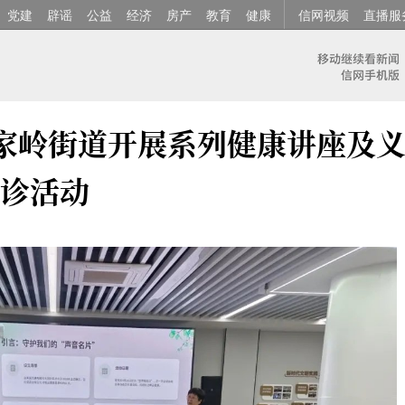
党建
辟谣
公益
经济
房产
教育
健康
信网视频
直播服
金家岭街道开展系列健康讲座及
诊活动