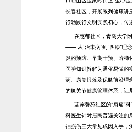
市崂山区金家岭街道“金心金
长春社区，开展系列健康讲
行动践行文明实践初心，传
在惠都社区，青岛大学附
—— 从“治未病”到“四膝
炎的预防、早期干预、阶梯
医学知识拆解为通俗易懂的
药、康复锻炼及保膝前沿理念
的膝关节健康管理体系，让
蓝岸馨苑社区的“肩痛”
科医生针对居民普遍关注的肩
袖损伤三大常见成因入手，