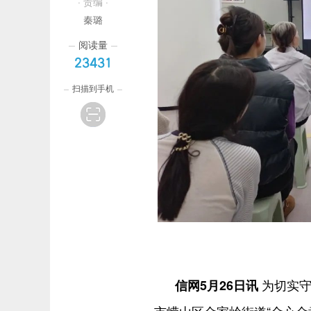
· 责编 ·
秦璐
阅读量
23431
扫描到手机
为切实守
信网5月26日讯