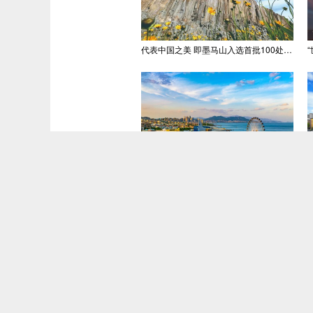
代表中国之美 即墨马山入选首批100处“美丽中国打卡点”
青岛推出六大主题旅游线路
青岛萝卜·元宵·糖球会人流如织 年味浓郁