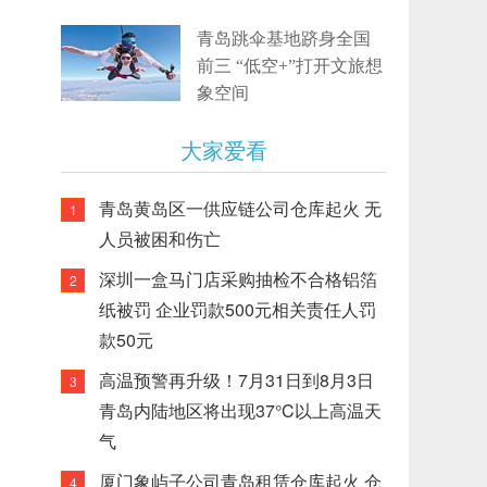
青岛跳伞基地跻身全国
前三 “低空+”打开文旅想
象空间
大家爱看
青岛黄岛区一供应链公司仓库起火 无
1
人员被困和伤亡
深圳一盒马门店采购抽检不合格铝箔
2
纸被罚 企业罚款500元相关责任人罚
款50元
高温预警再升级！7月31日到8月3日
3
青岛内陆地区将出现37°C以上高温天
气
厦门象屿子公司青岛租赁仓库起火 仓
4