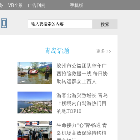
务
VR全景
广告刊例
手机版
搜索
义
青岛话题
更多 >>
胶州市公益团队坚守广
西抢险救援一线 每日协
助转运群众上百人
游客出游兴致增长 青岛
上榜境内自驾游热门目
的地TOP10
生命接力“心”路畅通 青
岛机场高效保障待移植