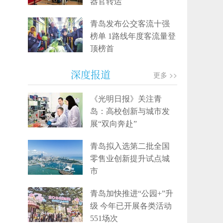
器官转运
青岛发布公交客流十强
榜单 1路线年度客流量登
顶榜首
深度报道
更多 >>
《光明日报》关注青
岛：高校创新与城市发
展“双向奔赴”
青岛拟入选第二批全国
零售业创新提升试点城
市
青岛加快推进“公园+”升
级 今年已开展各类活动
551场次