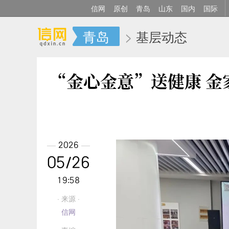
信网
原创
青岛
山东
国内
国际
青岛
>
基层动态
“金心金意”送健康 
2026
05/26
19:58
· 来源 ·
信网