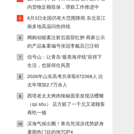
内货物足额投保，理赔工作推进中
8月3日全国仍有大范围降雨 东北至江
5
南多地高温闷热持续
网购动能素注射后面部红肿 商家公示
6
的产品备案编号张冠李戴且已注销
信号山：让青岛“最美海岸线”容得下
7
生活，也留得住风景
2026年山东高考共录取872368人 比
8
去年增加2.7万余人
西塔老太太烤肉辣椒面里发现活蠼螋
9
（qú sōu） 店方赔了一千元又请顾客
再吃一顿
滨海气候出圈！青岛凭清凉优势跻身
10
暑期热门目的地TOP4