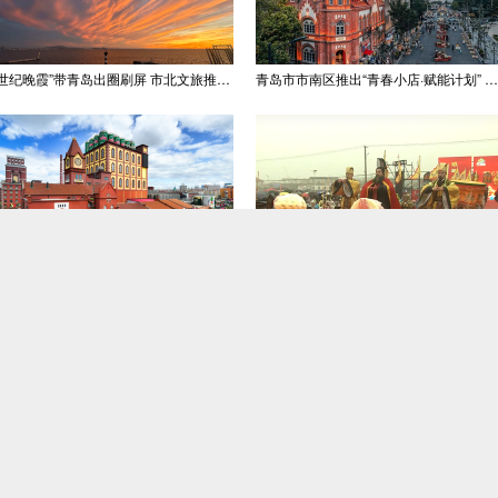
“世纪晚霞”带青岛出圈刷屏 市北文旅推出精品线路
青岛市市南区推出“青春小店·赋能计划” 聚满青岛温情
青岛推出十条特色研学线路 邀学子逐梦深蓝探知山海
第62届琅琊祭海节启幕
赶李村大集，品年味百态
即墨老手艺红烛迎新春 年销80余吨供不应求