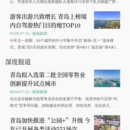
心、市退役军人兵锋应急救援队火速集结16名骨干队员驰援广西灾
区、奋战在抢险一线的故事，得到众多读者点赞。
游客出游兴致增长 青岛上榜境
内自驾游热门目的地TOP10
05/08 07:32 / 观海新闻
今年五一假期，60个城市的中小学集中开启“春假+五一”连休模
式，形成7至8天的超长假期。结合前拼“请4休11”或后凑“请4休1
0”的拼假方案，带动游客出游兴致增长。
深度报道
青岛拟入选第二批全国零售业
创新提升试点城市
08/04 07:25 / 观海新闻
试点旨在破解当前零售业存在的发展不平衡、优质供给不足和“内
卷式”竞争等问题，加快建设布局合理、供给优质、业态多元、智
慧便捷、竞争有序的现代零售体系。
青岛加快推进“公园+”升级 今
年已开展各类活动551场次