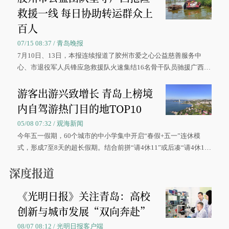
救援一线 每日协助转运群众上
百人
07/15 08:37 / 青岛晚报
7月10日、13日，本报连续报道了胶州市爱之心公益慈善服务中
心、市退役军人兵锋应急救援队火速集结16名骨干队员驰援广西灾
区、奋战在抢险一线的故事，得到众多读者点赞。
游客出游兴致增长 青岛上榜境
内自驾游热门目的地TOP10
05/08 07:32 / 观海新闻
今年五一假期，60个城市的中小学集中开启“春假+五一”连休模
式，形成7至8天的超长假期。结合前拼“请4休11”或后凑“请4休1
0”的拼假方案，带动游客出游兴致增长。
深度报道
《光明日报》关注青岛：高校
创新与城市发展“双向奔赴”
08/07 08:12 / 光明日报客户端