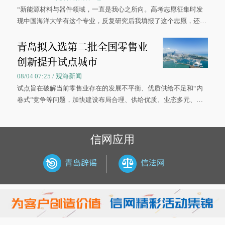
“新能源材料与器件领域，一直是我心之所向。高考志愿征集时发
现中国海洋大学有这个专业，反复研究后我填报了这个志愿，还真
被录取了。”今年7月，来自山西的学子郝君豪，如愿收到中国海洋
青岛拟入选第二批全国零售业
大学材料科学与工程学院材料类专业的录取通知书。
创新提升试点城市
08/04 07:25 / 观海新闻
试点旨在破解当前零售业存在的发展不平衡、优质供给不足和“内
卷式”竞争等问题，加快建设布局合理、供给优质、业态多元、智
慧便捷、竞争有序的现代零售体系。
信网应用