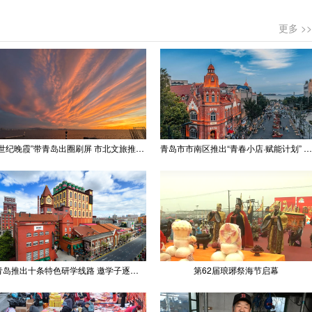
更多 >>
“世纪晚霞”带青岛出圈刷屏 市北文旅推出精品线路
青岛市市南区推出“青春小店·赋能计划” 聚满青岛温情
青岛推出十条特色研学线路 邀学子逐梦深蓝探知山海
第62届琅琊祭海节启幕