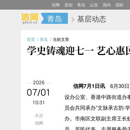
信网
原创
青岛
山东
国内
国际
青岛
>
基层动态
首页
青岛
当前文章
学史铸魂迎七一 艺心惠
2026
6月30
信网7月1日讯
07/01
设办公室、香港中路街道办
10:31
员会共同承办“文脉承古韵·
· 来源 ·
办。市南区文联副主席王长
信网
员、居民代表、志愿服务骨