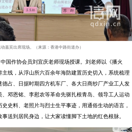
活动嘉宾出席现场。（来源：香港中路街道办）
、中国作协会员刘宜庆老师现场授课。刘老师以《播火
讲主线，从浮山所六百余年海防建置历史切入，系统梳理
述德占、日据时期四方机车厂、各大日商纱厂产业工人发
美、邓恩铭、李慰农等革命先驱扎根青岛、领导工人运动
历史史料、老照片与烈士生平事迹，用通俗生动的语言，
故事送到居民身边，让大家读懂脚下土地的红色根脉。