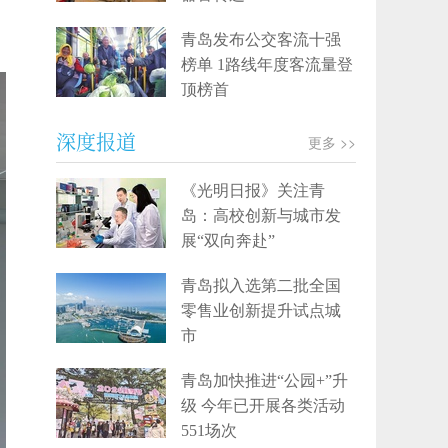
青岛发布公交客流十强
榜单 1路线年度客流量登
顶榜首
深度报道
更多 >>
《光明日报》关注青
岛：高校创新与城市发
展“双向奔赴”
青岛拟入选第二批全国
零售业创新提升试点城
市
青岛加快推进“公园+”升
级 今年已开展各类活动
551场次