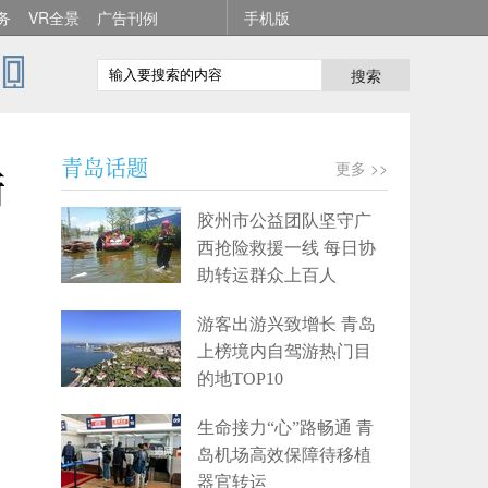
务
VR全景
广告刊例
手机版
搜索
青岛话题
更多 >>
所
胶州市公益团队坚守广
西抢险救援一线 每日协
助转运群众上百人
游客出游兴致增长 青岛
上榜境内自驾游热门目
的地TOP10
生命接力“心”路畅通 青
岛机场高效保障待移植
器官转运