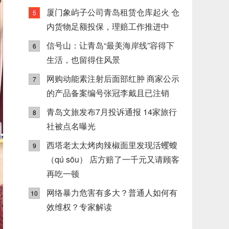
厦门象屿子公司青岛租赁仓库起火 仓
5
内货物足额投保，理赔工作推进中
信号山：让青岛“最美海岸线”容得下
6
生活，也留得住风景
网购动能素注射后面部红肿 商家公示
7
的产品备案编号张冠李戴且已注销
青岛文旅发布7月投诉通报 14家旅行
8
社被点名曝光
西塔老太太烤肉辣椒面里发现活蠼螋
9
（qú sōu） 店方赔了一千元又请顾客
再吃一顿
网络暴力危害有多大？普通人如何有
10
效维权？专家解读