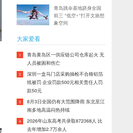
青岛跳伞基地跻身全国
前三 “低空+”打开文旅想
象空间
大家爱看
青岛黄岛区一供应链公司仓库起火 无
1
人员被困和伤亡
深圳一盒马门店采购抽检不合格铝箔
2
纸被罚 企业罚款500元相关责任人罚
款50元
8月3日全国仍有大范围降雨 东北至江
3
南多地高温闷热持续
2026年山东高考共录取872368人 比
4
去年增加2.7万余人