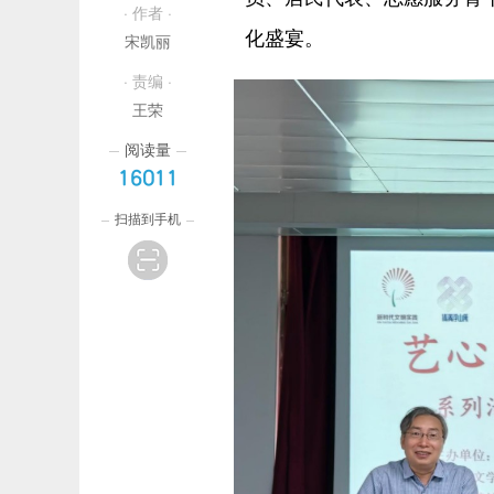
· 作者 ·
化盛宴。
宋凯丽
· 责编 ·
王荣
阅读量
16011
扫描到手机