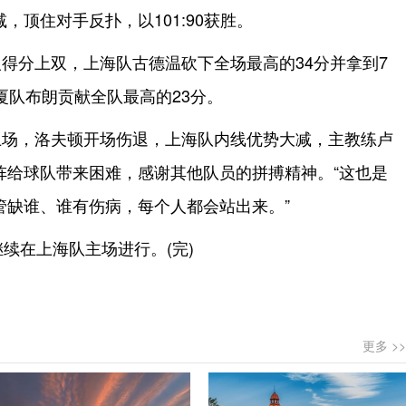
，顶住对手反扑，以101:90获胜。
得分上双，上海队古德温砍下全场最高的34分并拿到7
厦队布朗贡献全队最高的23分。
上场，洛夫顿开场伤退，上海队内线优势大减，主教练卢
阵给球队带来困难，感谢其他队员的拼搏精神。“这也是
管缺谁、谁有伤病，每个人都会站出来。”
继续在上海队主场进行。(完)
更多 >>