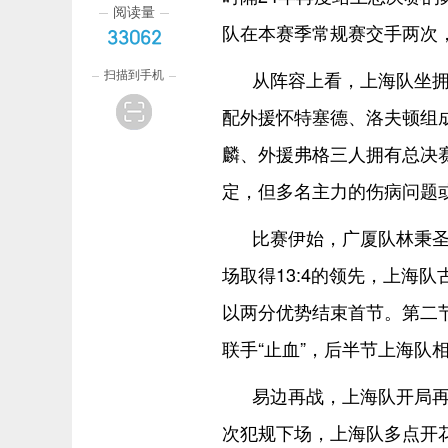
阅读量
队在本赛季常规赛交手两次
33062
扫描到手机
从阵容上看，上海队坐
配外援怀特塞德、洛夫顿组成
麟、外援弗格三人拥有总决
定，但多名主力的伤病问题
比赛伊始，广厦队林秉
场取得13:4的领先，上海
以两分优势结束首节。第二
联手“止血”，后半节上海队相
易边再战，上海队开局再
次犯规下场，上海队多点开花