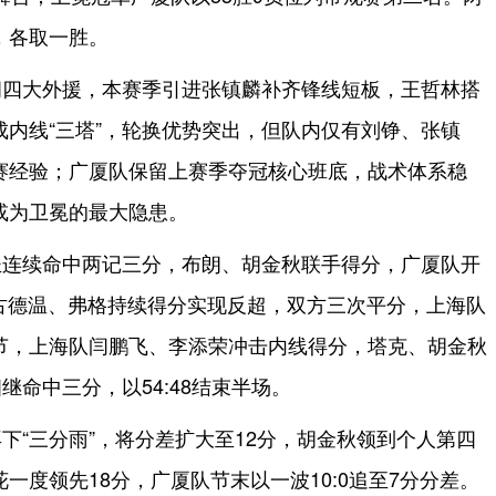
，各取一胜。
拥四大外援，本赛季引进张镇麟补齐锋线短板，王哲林搭
内线“三塔”，轮换优势突出，但队内仅有刘铮、张镇
赛经验；广厦队保留上赛季夺冠核心班底，战术体系稳
或为卫冕的最大隐患。
圣连续命中两记三分，布朗、胡金秋联手得分，广厦队开
队古德温、弗格持续得分实现反超，双方三次平分，上海队
节，上海队闫鹏飞、李添荣冲击内线得分，塔克、胡金秋
继命中三分，以54:48结束半场。
下“三分雨”，将分差扩大至12分，胡金秋领到个人第四
一度领先18分，广厦队节末以一波10:0追至7分分差。