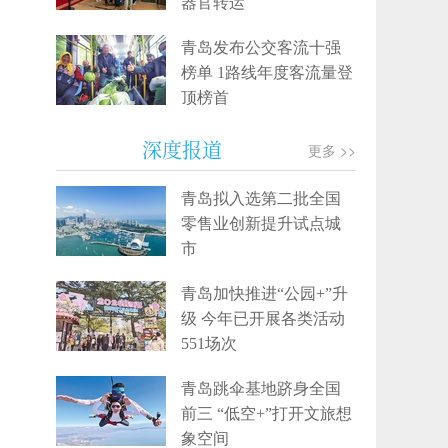
器官转运
青岛发布公交客流十强
榜单 1路线年度客流量登
顶榜首
深度报道
更多 >>
青岛拟入选第二批全国
零售业创新提升试点城
市
青岛加快推进“公园+”升
级 今年已开展各类活动
551场次
青岛跳伞基地跻身全国
前三 “低空+”打开文旅想
象空间