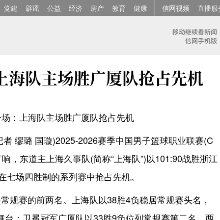
党建
辟谣
公益
经济
房产
教育
健康
信网视频
直播服
：上海队主场胜广厦队抢占先机
一场：上海队主场胜广厦队抢占先机
者 缪璐 国璇)2025-2026赛季中国男子篮球职业联赛(C
响，东道主上海久事队(简称“上海队”)以101:90战胜浙江
)，在七场四胜制的系列赛中抢占先机。
常规赛的前两名。上海队以38胜4负稳居常规赛头名，
舞台；卫冕冠军广厦队以33胜9负位列常规赛第二名。两