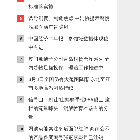
标准将实施
诱导消费、制造焦虑 中消协提示警惕
5
私域医药广告骗局
中国经济半年报：多领域数据体现稳
6
中有进
厦门象屿子公司青岛租赁仓库起火 仓
7
内货物足额投保，理赔工作推进中
8月3日全国仍有大范围降雨 东北至江
8
南多地高温闷热持续
信号山：别让“山姆骑手招985硕士”这
9
样的流量噱头，消解教育本该有的分
量
网购动能素注射后面部红肿 商家公示
10
的产品备案编号张冠李戴且已注销