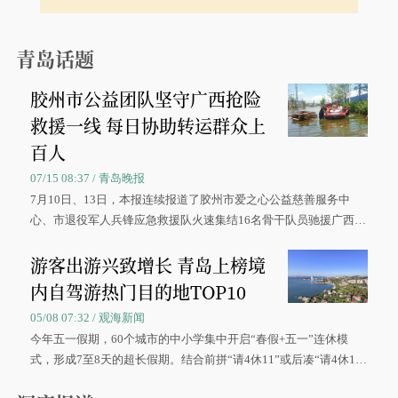
青岛话题
胶州市公益团队坚守广西抢险
救援一线 每日协助转运群众上
百人
07/15 08:37 / 青岛晚报
7月10日、13日，本报连续报道了胶州市爱之心公益慈善服务中
心、市退役军人兵锋应急救援队火速集结16名骨干队员驰援广西灾
区、奋战在抢险一线的故事，得到众多读者点赞。
游客出游兴致增长 青岛上榜境
内自驾游热门目的地TOP10
05/08 07:32 / 观海新闻
今年五一假期，60个城市的中小学集中开启“春假+五一”连休模
式，形成7至8天的超长假期。结合前拼“请4休11”或后凑“请4休1
0”的拼假方案，带动游客出游兴致增长。