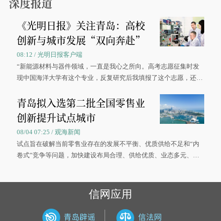
深度报道
《光明日报》关注青岛：高校
创新与城市发展“双向奔赴”
08:12 / 光明日报客户端
“新能源材料与器件领域，一直是我心之所向。高考志愿征集时发
现中国海洋大学有这个专业，反复研究后我填报了这个志愿，还真
被录取了。”今年7月，来自山西的学子郝君豪，如愿收到中国海洋
青岛拟入选第二批全国零售业
大学材料科学与工程学院材料类专业的录取通知书。
创新提升试点城市
08/04 07:25 / 观海新闻
试点旨在破解当前零售业存在的发展不平衡、优质供给不足和“内
卷式”竞争等问题，加快建设布局合理、供给优质、业态多元、智
慧便捷、竞争有序的现代零售体系。
信网应用