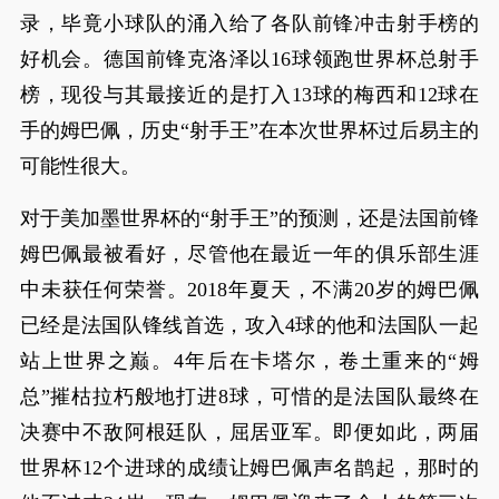
录，毕竟小球队的涌入给了各队前锋冲击射手榜的
好机会。德国前锋克洛泽以16球领跑世界杯总射手
榜，现役与其最接近的是打入13球的梅西和12球在
手的姆巴佩，历史“射手王”在本次世界杯过后易主的
可能性很大。
对于美加墨世界杯的“射手王”的预测，还是法国前锋
姆巴佩最被看好，尽管他在最近一年的俱乐部生涯
中未获任何荣誉。2018年夏天，不满20岁的姆巴佩
已经是法国队锋线首选，攻入4球的他和法国队一起
站上世界之巅。4年后在卡塔尔，卷土重来的“姆
总”摧枯拉朽般地打进8球，可惜的是法国队最终在
决赛中不敌阿根廷队，屈居亚军。即便如此，两届
世界杯12个进球的成绩让姆巴佩声名鹊起，那时的