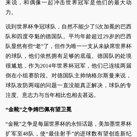
来说，和偶像一起冲击世界冠军是他们的最大动
力。
说到世界杯争冠球队，自然不能少了5次加冕的巴西
队和四度夺魁的德国队。平均年龄超过29岁的巴西
队显然有些“老”了，但作为唯一一支从未缺席世界杯
的球队，他们依然拥有足够的底蕴。德国队的处境
很尴尬，作为2014年世界杯冠军，他们已连续两届
倒在小组赛阶段。对德国队主帅纳格尔斯曼来说，
球队攻防两端的问题一直没能真正解决，球队的专
注度、意志力与当年相比也相去甚远。
“金靴”之争姆巴佩有望卫冕
“金靴”之争是每届世界杯的永恒话题，美加墨世界杯
扩军至48队，使“最佳射手”的进球数有望创造新纪