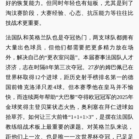
好的恢复能力。但同时年轻也有短板，尤其是到了
淘汰赛阶段，大赛经验、心态、抗压能力等往往比
技战术更重要。
法国队和英格兰队也是夺冠热门，两支球队都拥有
大量出色球员，但他们都需要把更多精力放在场
外，解决自己的“更衣室问题”。本届赛事法国队人才
济济，志在时隔8年第三次夺冠。27岁的姆巴佩已在
世界杯取得12个进球，距历史射手榜排名第一的德
国前锋克洛泽只差4球。但本赛季他在皇马并不愉
快，而连续两年帮助“大巴黎”夺得欧冠冠军的2025年
金球奖得主登贝莱状态火热，奥利塞在拜仁进球如
拾草芥。如何让三大前锋“1+1+1>3”，是摆在法国队
教练组战术板上最重要的课题。对英格兰队来说，
距他们上一次、也是唯一一次世界杯夺冠，已足足