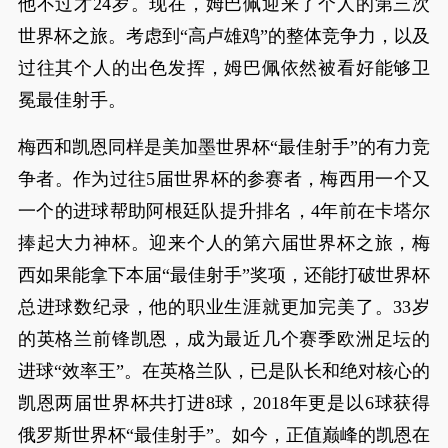
他不过才24岁。现在，姆巴佩迎来了个人的第三次
世界杯之旅。考虑到“高卢雄鸡”的整体竞争力，以及
过往其个人的出色发挥，姆巴佩依然被看好能够卫
冕最佳射手。
梅西和凯恩同样是美加墨世界杯“最佳射手”的有力竞
争者。作为过往5届世界杯的参赛者，梅西用一个又
一个的进球帮助阿根廷队提升排名，4年前在卡塔尔
捧起大力神杯。迎来个人的第六届世界杯之旅，梅
西如果能拿下本届“最佳射手”奖项，还能打破世界杯
总进球数纪录，他的职业生涯就更加完美了。33岁
的英格兰前锋凯恩，成为最近几个赛季欧洲足坛的
进球“效率王”。在英格兰队，已是队长和绝对核心的
凯恩两届世界杯共打进8球，2018年更是以6球获得
俄罗斯世界杯“最佳射手”。如今，正值巅峰的凯恩在