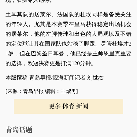
现，着实令人期待。
土耳其队的居莱尔、法国队的杜埃同样是备受关注
的年轻人。尤其是本赛季在皇马获得稳定出场机会
的居莱尔，他的左脚传球和出色的大局观以及不错
的定位球让其在国家队也站稳了脚跟。尽管杜埃才2
1岁，但在巴黎圣日耳曼，他已经是主帅恩里克重要
的选择，欧冠决赛更是打满120分钟。
本版撰稿 青岛早报/观海新闻记者 刘世杰
[来源：青岛早报 编辑：王熠冉]
更多
体育
新闻
青岛话题