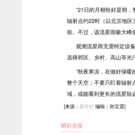
“21日的月相恰好是朔
辐射点约22时（以北京地
前。不过，该流星雨极大峰值
观测流星雨无需特定设
选择郊区、乡村、高山等光
“秋夜寒凉，在做好保暖
整个天空；不要只盯着辐射
域，或能看到更长的流星轨
[来源：
新华社
编辑：孙宝震]
精彩美图