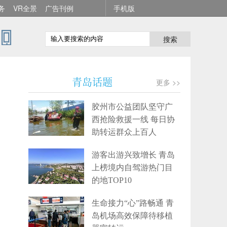
务
VR全景
广告刊例
手机版
搜索
青岛话题
更多 >>
胶州市公益团队坚守广
西抢险救援一线 每日协
助转运群众上百人
游客出游兴致增长 青岛
上榜境内自驾游热门目
的地TOP10
生命接力“心”路畅通 青
岛机场高效保障待移植