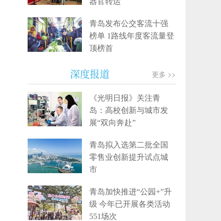
器官转运
青岛发布公交客流十强
榜单 1路线年度客流量登
顶榜首
深度报道
更多 >>
《光明日报》关注青
岛：高校创新与城市发
展“双向奔赴”
青岛拟入选第二批全国
零售业创新提升试点城
市
青岛加快推进“公园+”升
级 今年已开展各类活动
551场次