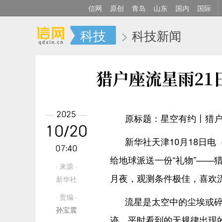
信网
原创
青岛
山东
国内
国际
科技
>
科技新闻
猎户座流星雨21
2025
原标题：星空有约丨猎户
10/20
新华社天津10月18日
07:40
给地球派送一份“礼物”——
· 来源 ·
月夜，观测条件极佳，喜欢
新华社
· 责编 ·
流星是太空中的尘埃或
孙宝震
迹。平时看到的无规律出现