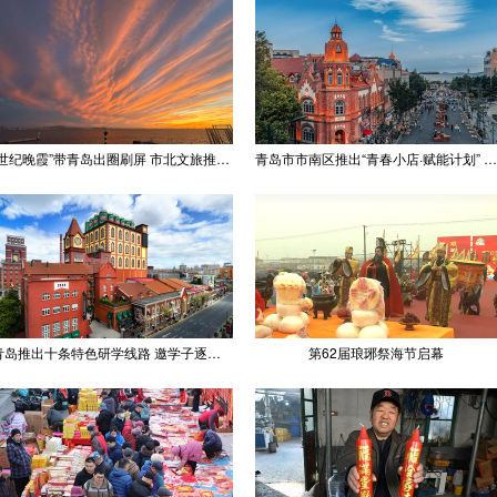
“世纪晚霞”带青岛出圈刷屏 市北文旅推出精品线路
青岛市市南区推出“青春小店·赋能计划” 聚满青岛温情
青岛推出十条特色研学线路 邀学子逐梦深蓝探知山海
第62届琅琊祭海节启幕