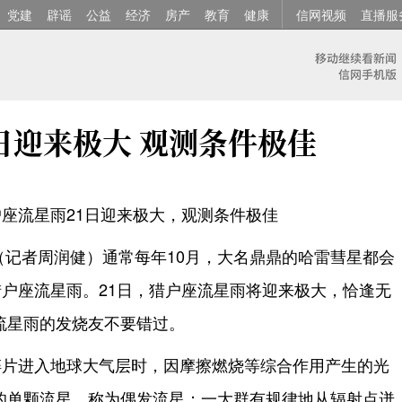
党建
辟谣
公益
经济
房产
教育
健康
信网视频
直播服
日迎来极大 观测条件极佳
座流星雨21日迎来极大，观测条件极佳
电（记者周润健）通常每年10月，大名鼎鼎的哈雷彗星都会
猎户座流星雨。21日，猎户座流星雨将迎来极大，恰逢无
流星雨的发烧友不要错过。
碎片进入地球大气层时，因摩擦燃烧等综合作用产生的光
的单颗流星，称为偶发流星；一大群有规律地从辐射点迸