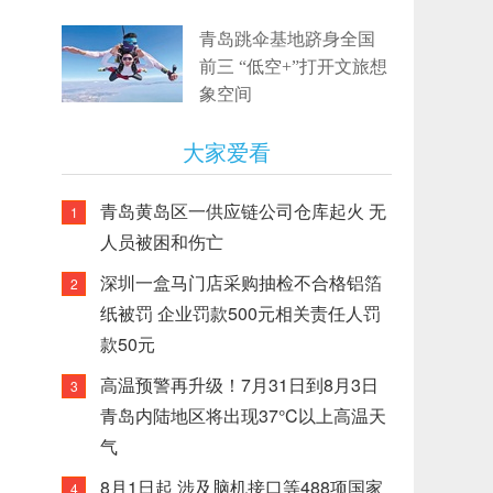
青岛跳伞基地跻身全国
前三 “低空+”打开文旅想
象空间
大家爱看
青岛黄岛区一供应链公司仓库起火 无
1
人员被困和伤亡
深圳一盒马门店采购抽检不合格铝箔
2
纸被罚 企业罚款500元相关责任人罚
款50元
高温预警再升级！7月31日到8月3日
3
青岛内陆地区将出现37°C以上高温天
气
8月1日起 涉及脑机接口等488项国家
4