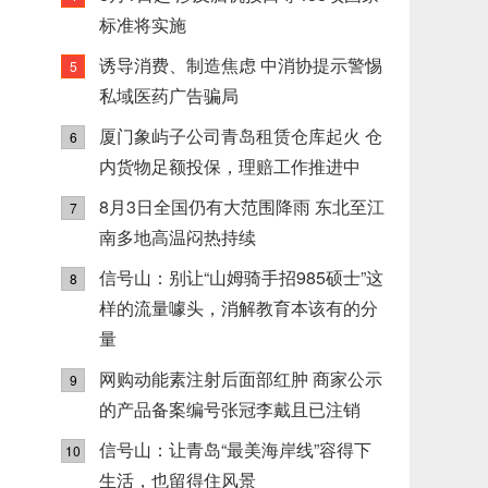
标准将实施
诱导消费、制造焦虑 中消协提示警惕
5
私域医药广告骗局
厦门象屿子公司青岛租赁仓库起火 仓
6
内货物足额投保，理赔工作推进中
8月3日全国仍有大范围降雨 东北至江
7
南多地高温闷热持续
信号山：别让“山姆骑手招985硕士”这
8
样的流量噱头，消解教育本该有的分
量
网购动能素注射后面部红肿 商家公示
9
的产品备案编号张冠李戴且已注销
信号山：让青岛“最美海岸线”容得下
10
生活，也留得住风景