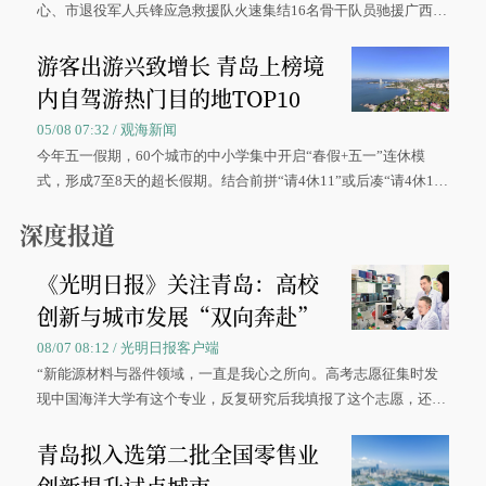
心、市退役军人兵锋应急救援队火速集结16名骨干队员驰援广西灾
区、奋战在抢险一线的故事，得到众多读者点赞。
游客出游兴致增长 青岛上榜境
内自驾游热门目的地TOP10
05/08 07:32 / 观海新闻
今年五一假期，60个城市的中小学集中开启“春假+五一”连休模
式，形成7至8天的超长假期。结合前拼“请4休11”或后凑“请4休1
0”的拼假方案，带动游客出游兴致增长。
深度报道
《光明日报》关注青岛：高校
创新与城市发展“双向奔赴”
08/07 08:12 / 光明日报客户端
“新能源材料与器件领域，一直是我心之所向。高考志愿征集时发
现中国海洋大学有这个专业，反复研究后我填报了这个志愿，还真
被录取了。”今年7月，来自山西的学子郝君豪，如愿收到中国海洋
青岛拟入选第二批全国零售业
大学材料科学与工程学院材料类专业的录取通知书。