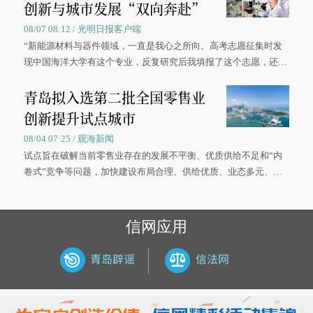
创新与城市发展“双向奔赴”
08/07 08:12 / 光明日报客户端
“新能源材料与器件领域，一直是我心之所向。高考志愿征集时发
现中国海洋大学有这个专业，反复研究后我填报了这个志愿，还真
被录取了。”今年7月，来自山西的学子郝君豪，如愿收到中国海洋
青岛拟入选第二批全国零售业
大学材料科学与工程学院材料类专业的录取通知书。
创新提升试点城市
08/04 07:25 / 观海新闻
试点旨在破解当前零售业存在的发展不平衡、优质供给不足和“内
卷式”竞争等问题，加快建设布局合理、供给优质、业态多元、智
慧便捷、竞争有序的现代零售体系。
信网应用