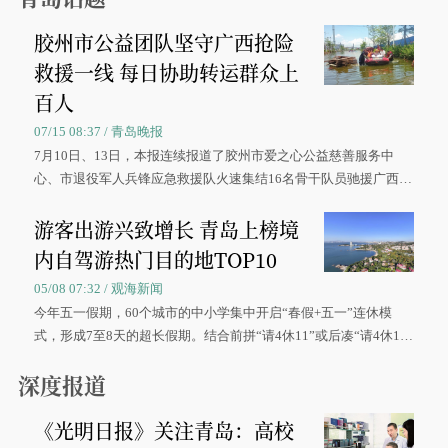
胶州市公益团队坚守广西抢险
救援一线 每日协助转运群众上
百人
07/15 08:37 / 青岛晚报
7月10日、13日，本报连续报道了胶州市爱之心公益慈善服务中
心、市退役军人兵锋应急救援队火速集结16名骨干队员驰援广西灾
区、奋战在抢险一线的故事，得到众多读者点赞。
游客出游兴致增长 青岛上榜境
内自驾游热门目的地TOP10
05/08 07:32 / 观海新闻
今年五一假期，60个城市的中小学集中开启“春假+五一”连休模
式，形成7至8天的超长假期。结合前拼“请4休11”或后凑“请4休1
0”的拼假方案，带动游客出游兴致增长。
深度报道
《光明日报》关注青岛：高校