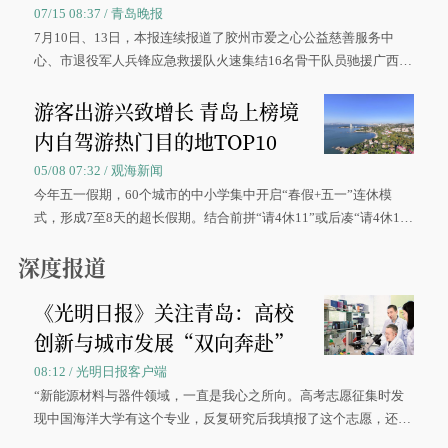
07/15 08:37 / 青岛晚报
7月10日、13日，本报连续报道了胶州市爱之心公益慈善服务中
心、市退役军人兵锋应急救援队火速集结16名骨干队员驰援广西灾
区、奋战在抢险一线的故事，得到众多读者点赞。
游客出游兴致增长 青岛上榜境
内自驾游热门目的地TOP10
05/08 07:32 / 观海新闻
今年五一假期，60个城市的中小学集中开启“春假+五一”连休模
式，形成7至8天的超长假期。结合前拼“请4休11”或后凑“请4休1
0”的拼假方案，带动游客出游兴致增长。
深度报道
《光明日报》关注青岛：高校
创新与城市发展“双向奔赴”
08:12 / 光明日报客户端
“新能源材料与器件领域，一直是我心之所向。高考志愿征集时发
现中国海洋大学有这个专业，反复研究后我填报了这个志愿，还真
被录取了。”今年7月，来自山西的学子郝君豪，如愿收到中国海洋