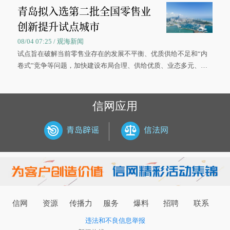
青岛拟入选第二批全国零售业
大学材料科学与工程学院材料类专业的录取通知书。
创新提升试点城市
08/04 07:25 / 观海新闻
试点旨在破解当前零售业存在的发展不平衡、优质供给不足和“内
卷式”竞争等问题，加快建设布局合理、供给优质、业态多元、智
慧便捷、竞争有序的现代零售体系。
信网应用
信网
资源
传播力
服务
爆料
招聘
联系
违法和不良信息举报