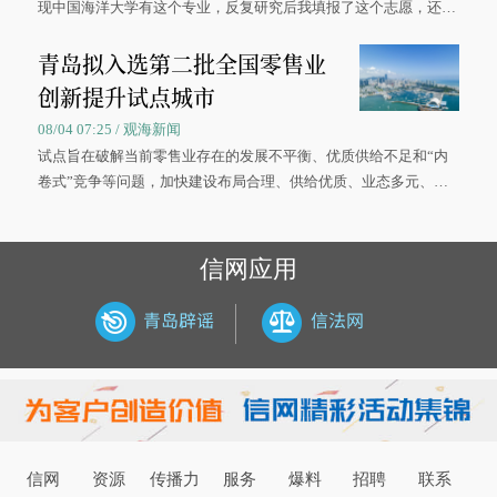
现中国海洋大学有这个专业，反复研究后我填报了这个志愿，还真
被录取了。”今年7月，来自山西的学子郝君豪，如愿收到中国海洋
青岛拟入选第二批全国零售业
大学材料科学与工程学院材料类专业的录取通知书。
创新提升试点城市
08/04 07:25 / 观海新闻
试点旨在破解当前零售业存在的发展不平衡、优质供给不足和“内
卷式”竞争等问题，加快建设布局合理、供给优质、业态多元、智
慧便捷、竞争有序的现代零售体系。
信网应用
信网
资源
传播力
服务
爆料
招聘
联系