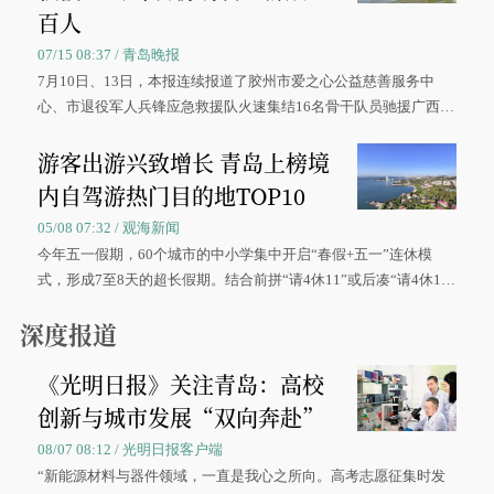
百人
07/15 08:37 / 青岛晚报
7月10日、13日，本报连续报道了胶州市爱之心公益慈善服务中
心、市退役军人兵锋应急救援队火速集结16名骨干队员驰援广西灾
区、奋战在抢险一线的故事，得到众多读者点赞。
游客出游兴致增长 青岛上榜境
内自驾游热门目的地TOP10
05/08 07:32 / 观海新闻
今年五一假期，60个城市的中小学集中开启“春假+五一”连休模
式，形成7至8天的超长假期。结合前拼“请4休11”或后凑“请4休1
0”的拼假方案，带动游客出游兴致增长。
深度报道
《光明日报》关注青岛：高校
创新与城市发展“双向奔赴”
08/07 08:12 / 光明日报客户端
“新能源材料与器件领域，一直是我心之所向。高考志愿征集时发